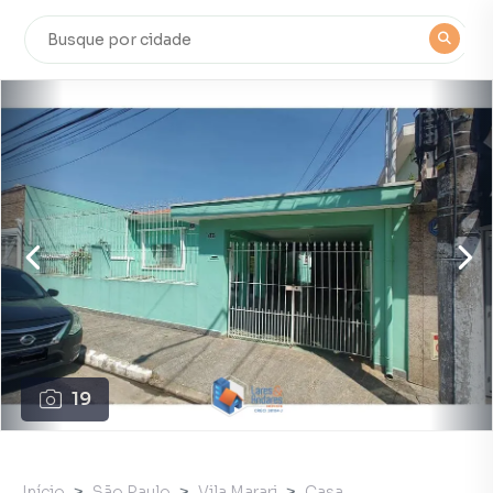
19
Início
São Paulo
Vila Marari
Casa