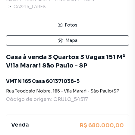
CA2215_LARES
Fotos
Mapa
Casa à venda 3 Quartos 3 Vagas 151 M²
Vila Marari São Paulo - SP
VMTN 165 Casa 601371038-5
Rua Teodosio Nobre
,
165
-
Vila Marari
-
São Paulo
/
SP
Código de origem:
ORULO_54517
Venda
R$ 680.000,00