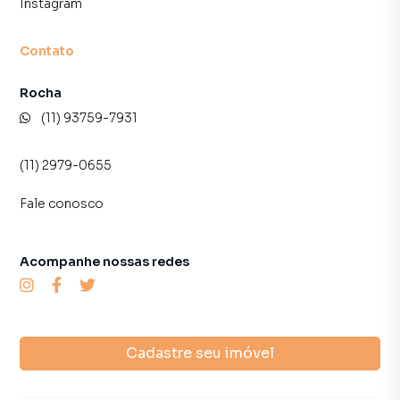
Instagram
programadores, corretores treinados e uma central de
atendimento preparada para atender proprietários e
inquilinos.
Contato
Rocha
(11) 93759-7931
(11) 2979-0655
Fale conosco
Acompanhe nossas redes
Cadastre seu imóvel