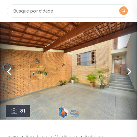
31
Início
São Paulo
Vila Marari
Sobrado