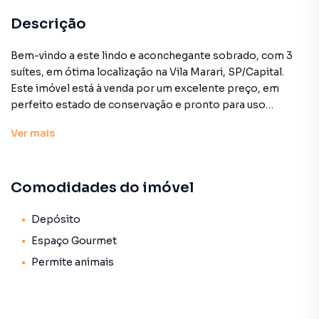
Descrição
Bem-vindo a este lindo e aconchegante sobrado, com 3
suítes, em ótima localização na Vila Marari, SP/Capital.
Este imóvel está à venda por um excelente preço, em
perfeito estado de conservação e pronto para uso
imediato. Contando com uma área construída de 157m², é
Ver
mais
generosamente distribuído em 11 ambientes,
proporcionando conforto e funcionalidade à toda família.
Comodidades do imóvel
Logo no hall de entrada, são 2 salas grandes com pisos de
madeira e um lavabo. Segue para a cozinha grande com
armários planejados, lavanderia super espaçosa com
Depósito
banheiro e repleta de armários, integrada à área gourmet
Espaço Gourmet
com churrasqueira e ideal para reunir amigos e familiares .
Permite animais
No piso superior são 3 ótimas suítes, todas com armários
embutidos, super ventiladas e com luz natural dia todo. O
corredor de acesso, bem como as suítes, tem piso