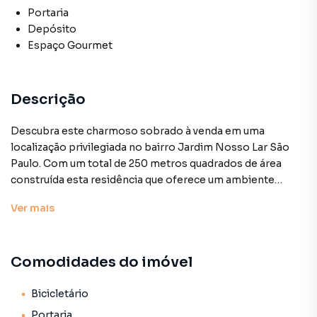
Portaria
Depósito
Espaço Gourmet
Descrição
Descubra este charmoso sobrado à venda em uma
localização privilegiada no bairro Jardim Nosso Lar São
Paulo. Com um total de 250 metros quadrados de área
construída esta residência que oferece um ambiente
acolhedor e espaçoso para sua família. Com três quartos
Ver
mais
amplos e cinco banheiros esta casa possui espaço de
sobra para o conforto de todos os moradores. A sala de
estar juntamente com uma sala adicional cria uma
Comodidades do imóvel
atmosfera perfeita para receber amigos e familiares. Além
disso conta com uma vaga coberta para dois carros na
garagem garantindo segurança e comodidade. Ideal para
Bicicletário
quem busca morar em uma região com clima agradável e
Portaria