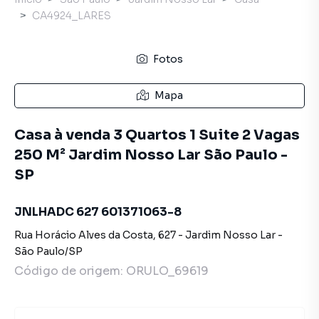
CA4924_LARES
Fotos
Mapa
Casa à venda 3 Quartos 1 Suite 2 Vagas
250 M² Jardim Nosso Lar São Paulo -
SP
JNLHADC 627 601371063-8
Rua Horácio Alves da Costa
,
627
-
Jardim Nosso Lar
-
São Paulo
/
SP
Código de origem:
ORULO_69619