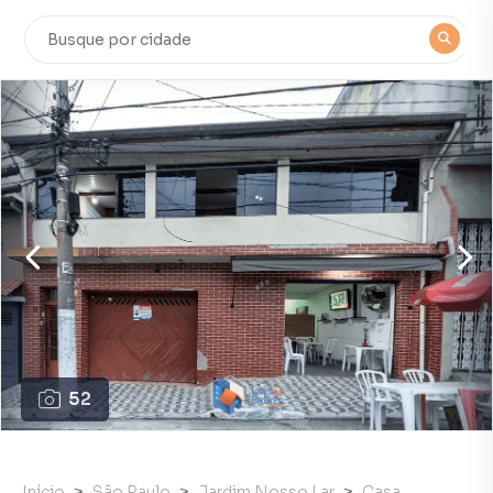
52
Início
São Paulo
Jardim Nosso Lar
Casa