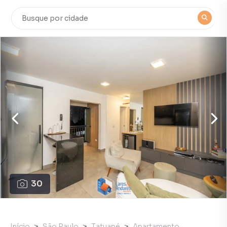
30
Início
São Paulo
Tatuapé
Apartamento