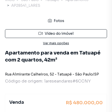
AP28541_LARES
Fotos
Vídeo do imóvel
Ver mais opções
Apartamento para venda em Tatuapé
com 2 quartos, 42m²
Rua Almirante Calheiros
,
52
-
Tatuapé
-
São Paulo
/
SP
Código de origem:
lareseandares#6CCNY
Venda
R$ 480.000,00