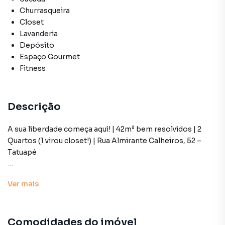
Churrasqueira
Closet
Lavanderia
Depósito
Espaço Gourmet
Fitness
Descrição
A sua liberdade começa aqui! | 42m² bem resolvidos | 2
Quartos (1 virou closet!) | Rua Almirante Calheiros, 52 –
Tatuapé
Sabe aquele apê que é a sua cara? Esse aqui tem tudo pra
Ver
mais
ser o primeiro passo da sua independência — ou o início
de uma nova vida a dois.
Comodidades do imóvel
Localizado na Rua Almirante Calheiros, 52, no coração do