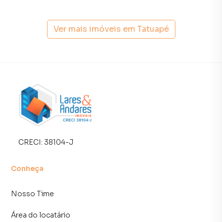
apartamentos, casas residenciais e comerciais, sobrados,
terrenos, lojas e barracões para venda ou locação, além de
empreendimentos em construção ou lançamentos na
Ver mais imóveis em
Tatuapé
planta em Tatuapé e em outras regiões de São Paulo. Aqui
você encontra milhares de ofertas para encontrar o imóvel
que mais combina com seu estilo de vida.
Negocie seu imóvel de forma totalmente online, com
segurança e tranquilidade. Na Lares e Andares Imóveis
você consegue comprar ou alugar um imóvel em São Paulo
mesmo não estando na cidade e com a praticidade de
fazer tudo online, direto do seu computador ou
smartphone. Nós criamos soluções inovadoras para
CRECI:
38104-J
simplificar a relação de proprietários, inquilinos e
compradores com o mercado imobiliário.
Conheça
Anuncie seu imóvel! É fácil, rápido e gratuito! A Lares e
Nosso Time
Andares Imóveis é uma imobiliária digital com imóveis em
diversas cidades do Brasil, incluindo São Paulo.
Área do locatário