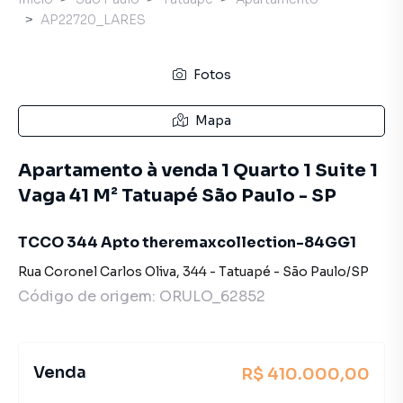
AP22720_LARES
Fotos
Mapa
Apartamento à venda 1 Quarto 1 Suite 1
Vaga 41 M² Tatuapé São Paulo - SP
TCCO 344 Apto theremaxcollection-84GG1
Rua Coronel Carlos Oliva
,
344
-
Tatuapé
-
São Paulo
/
SP
Código de origem:
ORULO_62852
Venda
R$ 410.000,00