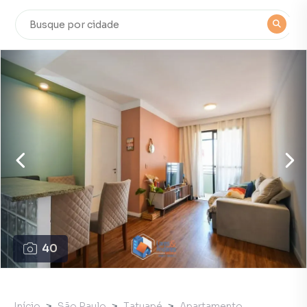
40
Início
São Paulo
Tatuapé
Apartamento