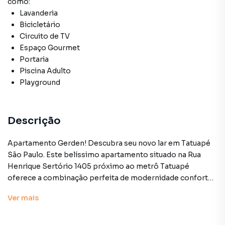
como:
Lavanderia
Bicicletário
Circuito de TV
Espaço Gourmet
Portaria
Piscina Adulto
Playground
Descrição
Apartamento Gerden! Descubra seu novo lar em Tatuapé
São Paulo. Este belíssimo apartamento situado na Rua
Henrique Sertório 1405 próximo ao metrô Tatuapé
oferece a combinação perfeita de modernidade conforto
e acessibilidade. Com 62 metros quadrados de área útil
Ver
mais
este apartamento em ótimas condições é ideal para quem
busca qualidade de vida e investimento inteligente.
Aproveite o ótimo preço e a oportunidade de permuta!