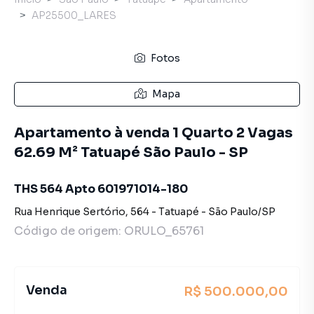
AP25500_LARES
Fotos
Mapa
Apartamento à venda 1 Quarto 2 Vagas
62.69 M² Tatuapé São Paulo - SP
THS 564 Apto 601971014-180
Rua Henrique Sertório
,
564
-
Tatuapé
-
São Paulo
/
SP
Código de origem:
ORULO_65761
Venda
R$ 500.000,00