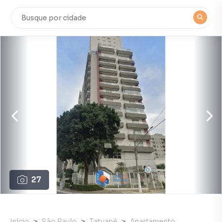
27
Início
São Paulo
Tatuapé
Apartamento