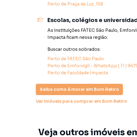
Perto de
Praça da Luz, 158
Tire suas dúvidas realize o agendamento de vis
projetos similares em sua região.
Escolas, colégios e universida
As instituições
FATEC São Paulo
,
Emforvi
A Lares e Andares aguarda seu contato!
Impacta
ficam nessa região.
Buscar outros
sobrados
:
Sobrado para Venda em região valorizada do b
Perto de
FATEC São Paulo
procurava ou deseja mais informações sobre
Perto de
Emforvigil - WhatsApp ( 11 ) 9
equipe pelo telefone (11) 93759-7931.
Perto de
Faculdade Impacta
A Lares e Andares Imóveis tem mais opções de
sobrados, terrenos, lojas e barracões para 
Saiba como é morar em
Bom Retiro
construção ou lançamentos na planta em Bom R
Ver imóveis
para comprar em Bom Retiro
encontra milhares de ofertas para encontrar o
Negocie seu imóvel de forma totalmente onlin
Imóveis você consegue comprar ou alugar um 
Veja outros imóveis e
com a praticidade de fazer tudo online, dire