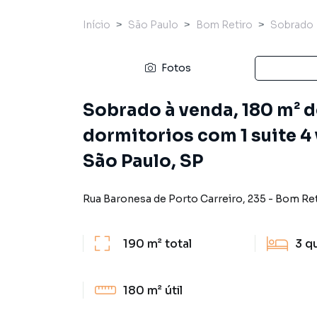
Início
São Paulo
Bom Retiro
Sobrado
Fotos
Sobrado à venda, 180 m² d
dormitorios com 1 suite 4
São Paulo, SP
Rua Baronesa de Porto Carreiro
,
235
-
Bom Ret
190 m²
total
3
q
180 m²
útil