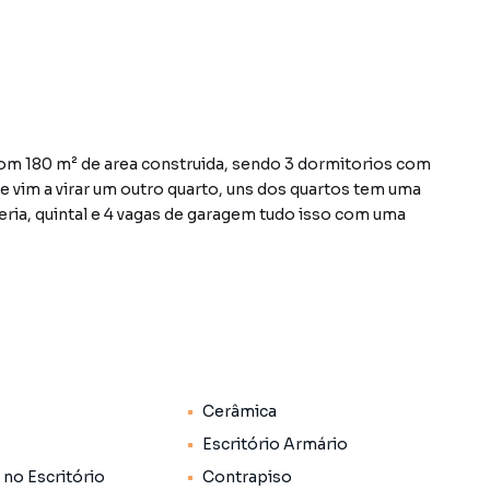
e vim a virar um outro quarto, uns dos quartos tem uma
deria, quintal e 4 vagas de garagem tudo isso com uma
inária, clinica medica, hospital, consultórios,
ua empresa .
Cerâmica
centro da cidade e metrô, sobrado de esquina com
iluminação e boa ventilação, sobrado com terraço
Escritório Armário
 no Escritório
Contrapiso