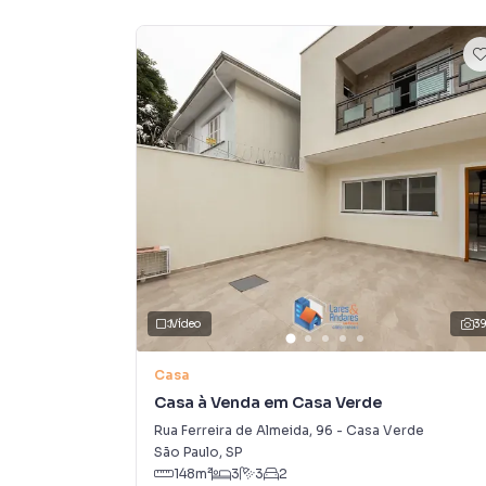
soluções inovadoras para simplificar a relaçã
mercado imobiliário.
Anuncie seu imóvel! É fácil, rápido e gratuito!
imóveis em diversas cidades do Brasil, incluin
Na Lares e Andares Imóveis você consegue ven
imobiliárias tradicionais. Já vendemos e loc
Bom Retiro. Isso porque temos uma equipe de
específicas para São Paulo, o que aumenta mu
consequência uma maior chance de vender ou
um time de programadores, corretores treina
atender proprietários e inquilinos.
Vídeo
3
Casa
Casa à Venda em Casa Verde
Rua Ferreira de Almeida
,
96
-
Casa Verde
São Paulo
,
SP
148
m²
3
3
2