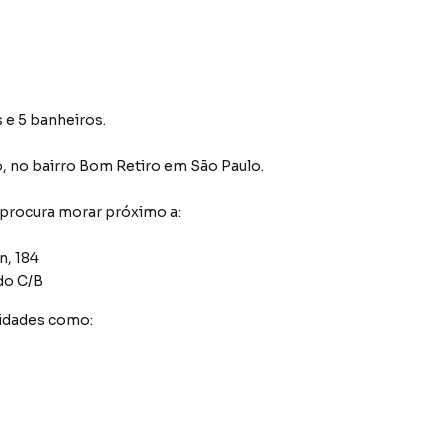
s e 5 banheiros.
o
,
no bairro Bom Retiro
em São Paulo
.
 procura morar próximo a:
n, 184
do C/B
idades como: