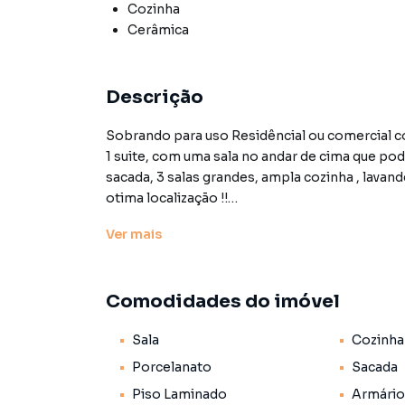
Cozinha
Cerâmica
Descrição
Sobrando para uso Residêncial ou comercial com 180 m² de area construida, sendo 3 dormitorios com
1 suite, com uma sala no andar de cima que pod
sacada, 3 salas grandes, ampla cozinha , lavan
otima localização !!
Sobrado excelente para montar sua clinica veter
Ver
mais
escritórios , excelente ponto comercial para s
Seguro incendio 85 reais
Comodidades do imóvel
Garantias Seguro fiança e fiador
Sala
Cozinha
Localização com acesso rápido às marginais, 
entrada lateral, com cômodos espaçosos, boa 
Porcelanato
Sacada
amplo no andar superior.
Piso Laminado
Armário