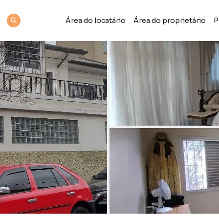
Área do locatário
Área do proprietário
P