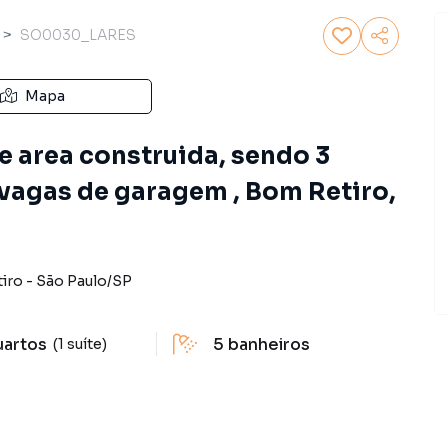
SO0030_LARES
Mapa
e area construida, sendo 3
 vagas de garagem , Bom Retiro,
iro
-
São Paulo
/
SP
uartos
5
banheiros
(1 suíte)