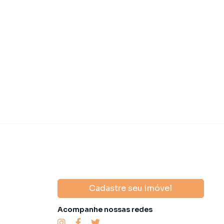
R$ 1.350.0
 990.000,00
Venda
IPTU
R$ 3.364,00
Cadastre seu imóvel
Acompanhe nossas redes