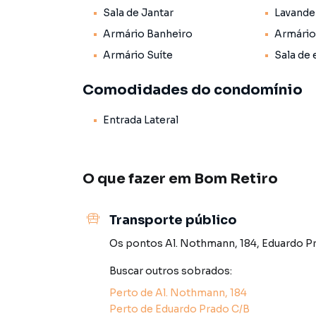
Sala de Jantar
Lavande
Bom Retiro é o movimentado bairro têxtil da ci
acessórios. Famosa pela sua acústica, a Sala 
Armário Banheiro
Armário
orquestra numa monumental estação ferroviária
Armário Suíte
Sala de 
bufete e churrasqueiras coreanas preenchem a
esculturas um pouco por toda parte
Comodidades do condomínio
Já vendemos e locamos diversos imóveis em 
Entrada Lateral
Isso porque temos uma equipe de marketing di
São Paulo, o que aumenta muito o número de 
O que fazer em
Bom Retiro
maior chance de vender ou alugar seu imóvel m
Contamos também com um time de programador
Transporte público
atendimento preparada para atender proprietár
Os pontos
Al. Nothmann, 184
,
Eduardo P
Nós criamos soluções inovadoras para simplific
Buscar outros
sobrados
:
compradores com o mercado imobiliário.
Perto de
Al. Nothmann, 184
Para maiores informações entre em contato c
Perto de
Eduardo Prado C/B