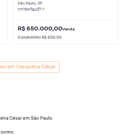
São Paulo
,
SP
São
19
m²
1
1
R$ 650.000,00
R$
Venda
Condomínio
R$ 500,00
Con
eis em
Cerqueira César
.
eira César
em São Paulo
.
s como: