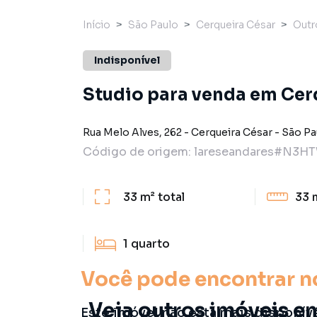
Início
São Paulo
Cerqueira César
Outr
Indisponível
Studio para venda em Cerq
Rua Melo Alves
,
262
-
Cerqueira César
-
São Pa
Código de origem:
lareseandares#N3H
33 m²
total
33 
1
quarto
Você pode encontrar n
Veja outros imóveis e
Este imóvel não está mais disponív