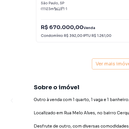
São Paulo
,
SP
23
m²
1
1
R$ 670.000,00
Venda
Condomínio
R$ 392,00
·
IPTU
R$ 1.261,00
Ver mais imóv
Sobre o imóvel
Outro à venda com 1 quarto, 1 vaga e 1 banheiro
Localizado
em
Rua Melo Alves
,
no bairro Cerqu
Desfrute de
outro
, com diversas comodidade