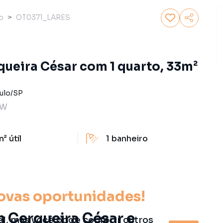
o
OT0371_LARES
ueira César com 1 quarto, 33m²
ulo
/
SP
TW
m²
útil
1
banheiro
ovas oportunidades!
m Cerqueira César e
el, mas você pode conferir outros