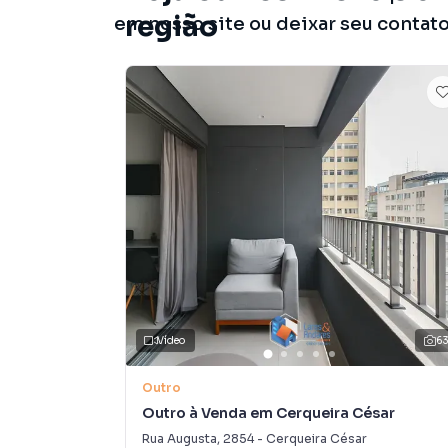
região
em nosso site ou deixar seu contat
Vídeo
6
Outro
Outro à Venda em Cerqueira César
Rua Augusta
,
2854
-
Cerqueira César