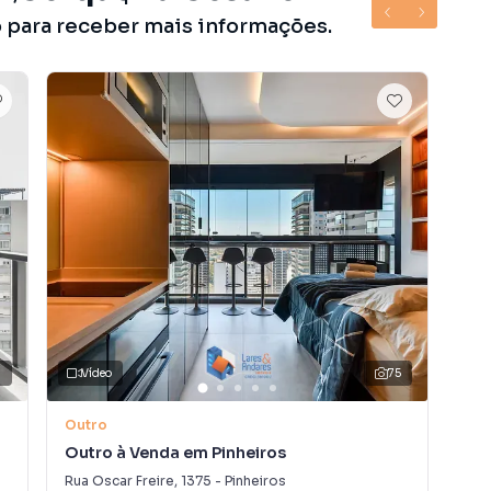
o para receber mais informações.
3
Vídeo
75
V
Outro
Out
Outro à Venda em Pinheiros
Out
Rua Oscar Freire
,
1375
-
Pinheiros
Rua