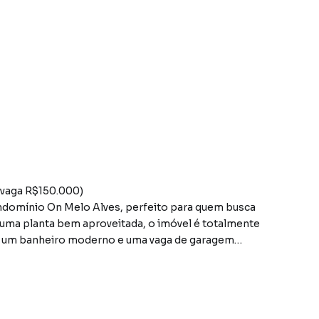
(vaga R$150.000)
ondomínio On Melo Alves, perfeito para quem busca
 uma planta bem aproveitada, o imóvel é totalmente
, um banheiro moderno e uma vaga de garagem
da com móveis planejados, proporcionando
conta com interfone, infraestrutura para ar-condicionado,
forto e elegância em cada detalhe.