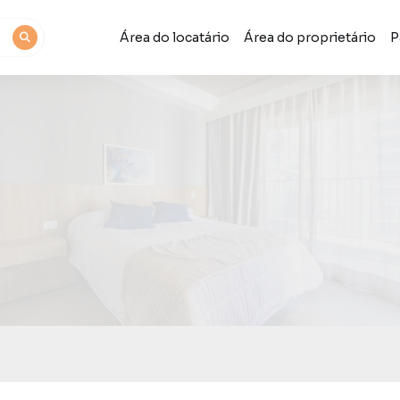
Área do locatário
Área do proprietário
P