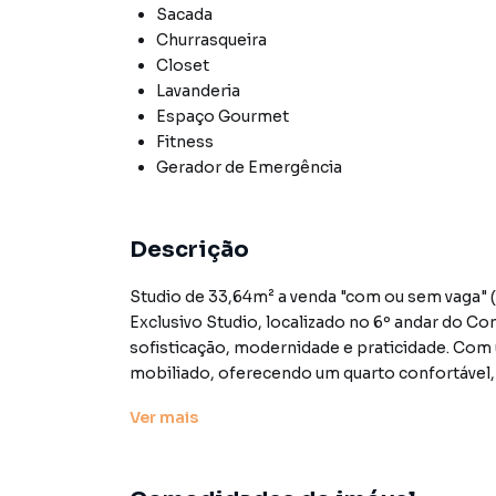
Sacada
Churrasqueira
Closet
Lavanderia
Espaço Gourmet
Fitness
Gerador de Emergência
Descrição
Studio de 33,64m² a venda "com ou sem vaga" 
Exclusivo Studio, localizado no 6º andar do C
sofisticação, modernidade e praticidade. Com
mobiliado, oferecendo um quarto confortável
determinada. A cozinha é integrada e equipa
Ver
mais
funcionalidade e estilo. Além disso, o Studio 
closet e uma vista permanente, garantindo con