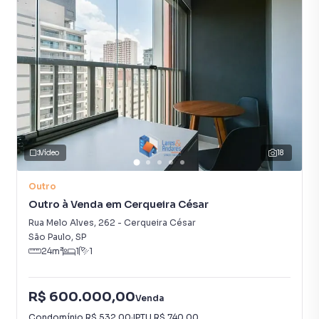
Vídeo
18
Outro
Outro à Venda em Cerqueira César
Rua Melo Alves
,
262
-
Cerqueira César
São Paulo
,
SP
24
m²
1
1
R$ 600.000,00
Venda
Condomínio
R$ 532,00
·
IPTU
R$ 740,00