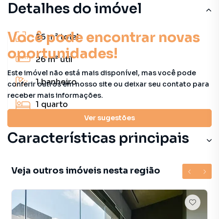
Detalhes do imóvel
Você pode encontrar novas
26 m²
total
oportunidades!
26 m²
útil
Este imóvel não está mais disponível, mas você pode
1
banheiro
conferir outros em nosso site ou deixar seu contato para
receber mais informações.
1
quarto
Ver sugestões
Características principais
Veja outros imóveis nesta região