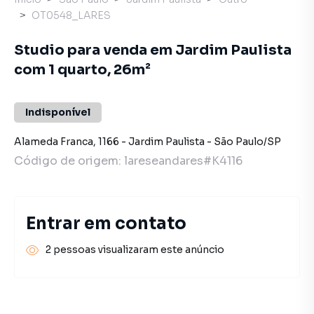
OT0548_LARES
Studio para venda em Jardim Paulista
com 1 quarto, 26m²
Indisponível
Alameda Franca
,
1166
-
Jardim Paulista
-
São Paulo
/
SP
Código de origem:
lareseandares#K4116
Entrar em contato
2 pessoas visualizaram este anúncio