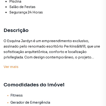
Piscina
Salão de Festas
Segurança 24 Horas
Descrição
O Esquina Jardyn é um empreendimento exclusivo,
assinado pelo renomado escritório Perkins&Will, que une
sofisticação arquitetônica, conforto e localização
privilegiada. Com design contemporâneo, o projeto
combina concreto aparente, vidro e madeira em uma
Ver
mais
proposta moderna e acolhedora.
Localizado a apenas 500 metros da Rua Oscar Freire, no
Comodidades do imóvel
bairro Jardins, você estará cercado por alta gastronomia,
cafés, bares, museus, galerias e lojas de grife. Um dos
bairros mais desejados de São Paulo, onde cultura, lazer e
Fitness
conveniência estão sempre por perto.
Gerador de Emergência