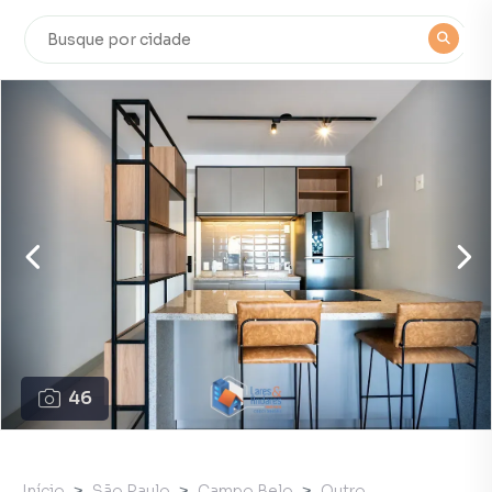
46
Início
São Paulo
Campo Belo
Outro