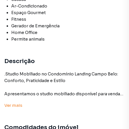
Ar-Condicionado
Espaço Gourmet
Fitness
Gerador de Emergência
Home Office
Permite animais
Descrição
.Studio Mobiliado no Condomínio Landing Campo Belo:
Conforto, Praticidade e Estilo
Apresentamos o studio mobiliado disponível para venda
no Condomínio Landing Campo Belo, localizado na Rua
Ver
mais
Vieira de Morais, 1936, na Zona Sul de São Paulo. Com uma
área útil de 40m², este imóvel oferece um ambiente
moderno e funcional, ideal para quem busca praticidade e
Comodidades do imóvel
conforto no dia a dia.