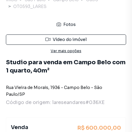
OT0593_LARES
Fotos
Vídeo do imóvel
Ver mais opções
Studio para venda em Campo Belo com
1 quarto, 40m²
Rua Vieira de Morais
,
1936
-
Campo Belo
-
São
Paulo
/
SP
Código de origem:
lareseandares#036XE
Venda
R$ 600.000,00