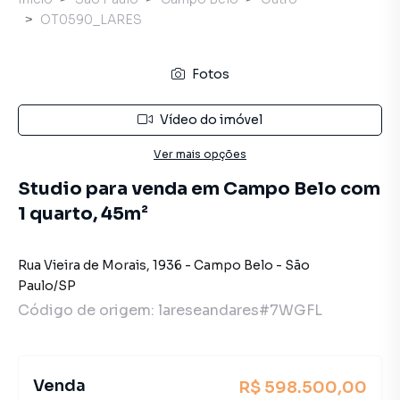
OT0590_LARES
Fotos
Vídeo do imóvel
Ver mais opções
Studio para venda em Campo Belo com
1 quarto, 45m²
Rua Vieira de Morais
,
1936
-
Campo Belo
-
São
Paulo
/
SP
Código de origem:
lareseandares#7WGFL
Venda
R$ 598.500,00