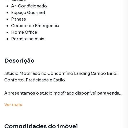
Ar-Condicionado
Espaço Gourmet
Fitness
Gerador de Emergência
Home Office
Permite animais
Descrição
.Studio Mobiliado no Condomínio Landing Campo Belo:
Conforto, Praticidade e Estilo
Apresentamos o studio mobiliado disponível para venda
no Condomínio Landing Campo Belo, localizado na Rua
Ver
mais
Vieira de Morais, 1936, na Zona Sul de São Paulo. Com uma
área útil de 45m², este imóvel oferece um ambiente
moderno e funcional, ideal para quem busca praticidade e
Comodidades do imóvel
conforto no dia a dia.