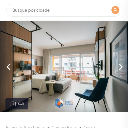
43
Início
São Paulo
Campo Belo
Outro