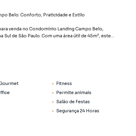
o Belo: Conforto, Praticidade e Estilo
 para venda no Condomínio Landing Campo Belo,
na Sul de São Paulo. Com uma área útil de 45m², este
al, ideal para quem busca praticidade e conforto no dia
egue totalmente mobiliado, incluindo cama, sofá e
ente acolhedor e pronto para morar.
 Gourmet
Fitness
om eletrodomésticos modernos, como micro-ondas,
ticos essenciais para o preparo de refeições.
fice
Permite animais
s, oferecendo praticidade e comodidade no dia a dia.
Salão de Festas
r-condicionado, TV Smarte fechadura eletrônica,
Segurança 24 Horas
na climatizada com solarium e deck molhado, academia