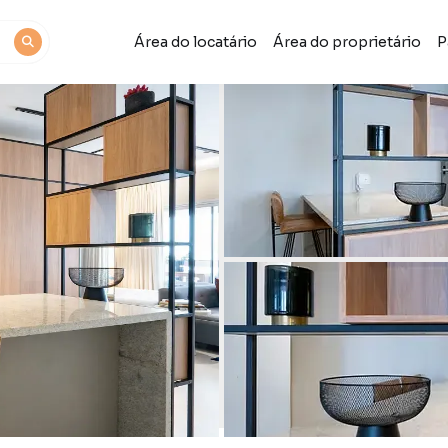
Área do locatário
Área do proprietário
P