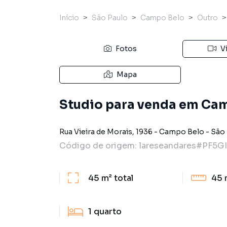
Início
São Paulo
Campo Belo
Outro
Fotos
V
Mapa
Studio para venda em Cam
Rua Vieira de Morais
,
1936
-
Campo Belo
-
São 
Código de origem:
lareseandares#PF5GI
45 m²
total
45 
1
quarto