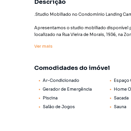
Descrição
.Studio Mobiliado no Condomínio Landing Camp
Apresentamos o studio mobiliado disponível
localizado na Rua Vieira de Morais, 1936, na Zo
imóvel oferece um ambiente moderno e funcion
Ver
mais
a dia.
Características do Studio:
Comodidades do imóvel
• Mobiliado e Decorado: O apartamento é entr
armários planejados, proporcionando um ambi
Ar-Condicionado
Espaço
• Cozinha Equipadíssima: A cozinha conta c
cooktop e geladeira, além de utensílios domés
Gerador de Emergência
Home Of
• Equipado com máquina de lavar e secar roupa
Piscina
Sacada
• Tecnologia e Conforto: O imóvel dispõe de a
Salão de Jogos
Sauna
garantindo segurança e conectividade.
Comodidades do Condomínio:
• Lazer Completo: O condomínio oferece pisci