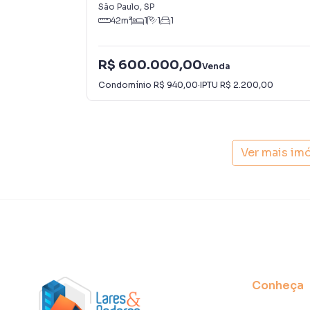
São Paulo
,
SP
Outro para Venda em região valorizada do bai
42
m²
1
1
1
procurava ou deseja mais informações sobre 
equipe pelo telefone (11) 93759-7931.
R$ 600.000,00
Venda
A Lares e Andares Imóveis tem mais opções de
Condomínio
R$ 940,00
·
IPTU
R$ 2.200,00
sobrados, terrenos, lojas e barracões para 
construção ou lançamentos na planta em Campo
encontra milhares de ofertas para encontrar o
Ver mais im
Negocie seu imóvel de forma totalmente onlin
Imóveis você consegue comprar ou alugar um 
com a praticidade de fazer tudo online, dire
soluções inovadoras para simplificar a relaçã
mercado imobiliário.
Anuncie seu imóvel! É fácil, rápido e gratuito!
imóveis em diversas cidades do Brasil, incluin
Conheça
Na Lares e Andares Imóveis você consegue ven