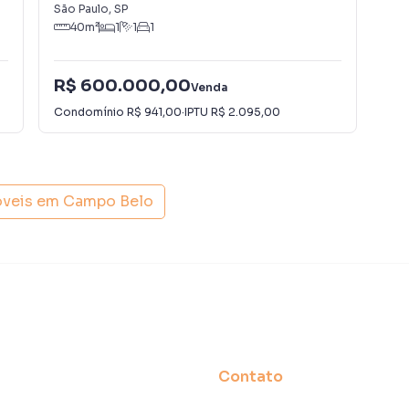
São Paulo
,
SP
São
rro Campo Belo, em São Paulo. Não encontrou o que
40
m²
1
1
1
Outro em São Paulo? Entre em contato com nossa
R$ 600.000,00
R$
Venda
 apartamentos, casas residenciais e comerciais,
Condomínio
R$ 941,00
·
IPTU
R$ 2.095,00
Con
venda ou locação, além de empreendimentos em
 Belo e em outras regiões de São Paulo. Aqui você
 imóvel que mais combina com seu estilo de vida.
óveis em
Campo Belo
e, com segurança e tranquilidade. Na Lares e Andares
imóvel em São Paulo mesmo não estando na cidade e
to do seu computador ou smartphone. Nós criamos
o de proprietários, inquilinos e compradores com o
 A Lares e Andares Imóveis é uma imobiliária digital com
do São Paulo.
Contato
der ou alugar seu imóvel muito mais rápido do que em