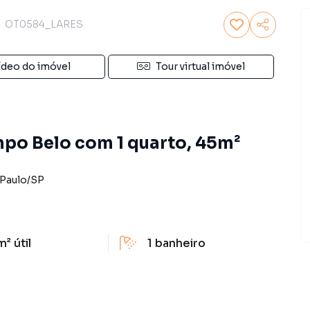
OT0584_LARES
ídeo do imóvel
Tour virtual imóvel
po Belo com 1 quarto, 45m²
Paulo
/
SP
m²
útil
1
banheiro