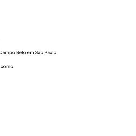
.
 Campo Belo
em São Paulo
.
s como: