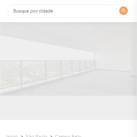
Início
São Paulo
Campo Belo