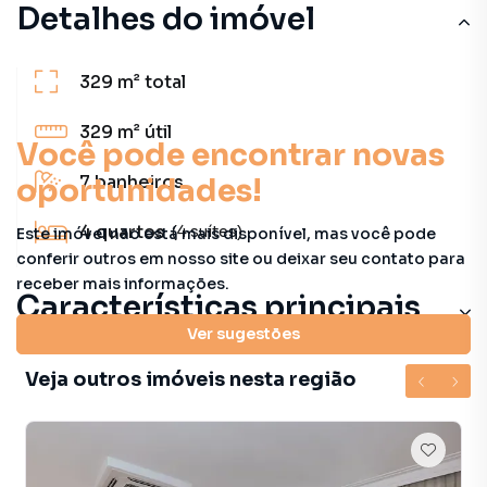
Detalhes do imóvel
329 m²
total
329 m²
útil
Você pode encontrar novas
7
banheiros
oportunidades!
4
quartos
(4 suítes)
Este imóvel não está mais disponível, mas você pode
conferir outros em nosso site ou deixar seu contato para
receber mais informações.
Características principais
Ver sugestões
Veja outros imóveis nesta região