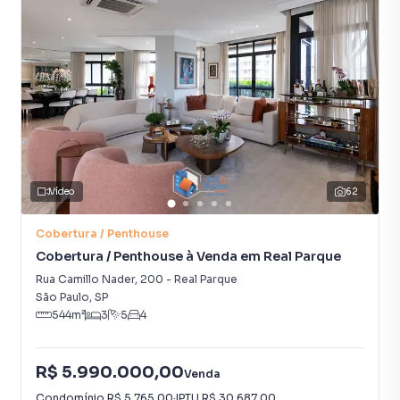
Vídeo
62
Cobertura / Penthouse
Cobertura / Penthouse à Venda em Real Parque
Rua Camillo Nader
,
200
-
Real Parque
São Paulo
,
SP
544
m²
3
5
4
R$ 5.990.000,00
Venda
Condomínio
R$ 5.765,00
·
IPTU
R$ 30.687,00