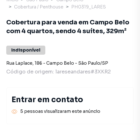
Cobertura / Penthouse
PH0319_LARES
Cobertura para venda em Campo Belo
com 4 quartos, sendo 4 suítes, 329m²
Indisponível
Rua Laplace
,
186
-
Campo Belo
-
São Paulo
/
SP
Código de origem:
lareseandares#3XKR2
Entrar em contato
5 pessoas visualizaram este anúncio