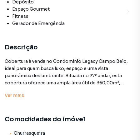
Depósito
Espaço Gourmet
Fitness
Gerador de Emergência
Descrição
Cobertura à venda no Condomínio Legacy Campo Belo,
ideal para quem busca luxo, espaço e uma vista
panorâmica deslumbrante. Situada no 27º andar, esta
cobertura oferece uma ampla área útil de 360,00m²,
proporcionando ambientes generosos e bem distribuídos
Ver
mais
para garantir o máximo de conforto e privacidade.
O imóvel possui 4 quartos, todos suítes, e um total de 7
Comodidades do imóvel
banheiros, incluindo banheiro Sr. e Sra., lavabo e banheiro
de serviço. Conta também com 3 vagas de garagem
determinadas, garantindo praticidade e segurança. Entre
Churrasqueira