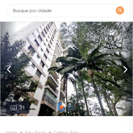
31
Início
São Paulo
Campo Belo