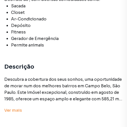
Sacada
Closet
Ar-Condicionado
Depósito
Fitness
Gerador de Emergência
Permite animais
Descrição
Descubra a cobertura dos seus sonhos, uma oportunidade
de morar num dos melhores bairros em Campo Belo, São
Paulo. Este imóvel excepcional, construído em agosto de
1985, oferece um espaço amplo e elegante com 585,21 m²
de área construída distribuídos em duas plantas. Esta
Ver
mais
magnífica cobertura possui 4 suítes espaçosas e 6
banheiros luxuosos, assegurando conforto e privacidade
para sua família. A propriedade destaca-se por seus 14