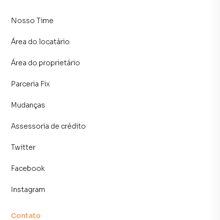
consequência uma maior chance de vender ou alugar seu
imóvel mais rápido. Contamos também com um time de
Nosso Time
programadores, corretores treinados e uma central de
atendimento preparada para atender proprietários e
Área do locatário
inquilinos.
Área do proprietário
Parceria Fix
Mudanças
Assessoria de crédito
Twitter
Facebook
Instagram
Contato