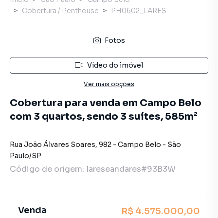
Cobertura / Penthouse
PH0602_LARES
Fotos
Vídeo do imóvel
Ver mais opções
Cobertura para venda em Campo Belo
com 3 quartos, sendo 3 suítes, 585m²
Rua João Álvares Soares
,
982
-
Campo Belo
-
São
Paulo
/
SP
Código de origem:
lareseandares#93B3W
Venda
R$ 4.575.000,00