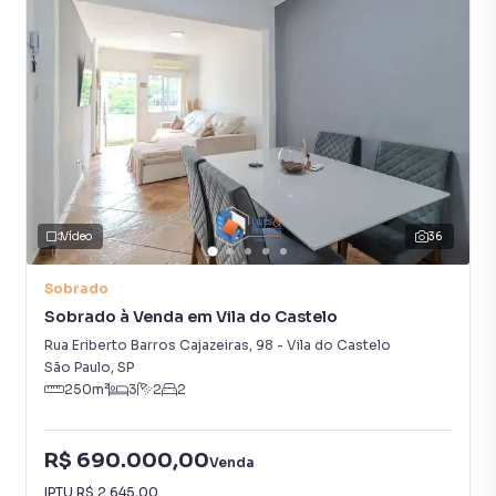
ambiente amplo e acolhedor, perfeito para momentos de
relaxamento. Deste espaço, há acesso direto às escadas
que levam ao piso superior.
No andar superior, encontramos uma suíte espaçosa, já
equipada com armário embutido e uma banheira, ideal
para momentos de relaxamento. No centro do corredor,
há mais um banheiro completo, atendendo às
necessidades do segundo quarto que fica logo ao lado.
Vídeo
36
Este quarto é bem iluminado e arejado, perfeito para
hóspedes ou membros da família.
Sobrado
Sobrado à Venda em Vila do Castelo
No final do corredor, nos deparamos com uma segunda
Rua Eriberto Barros Cajazeiras
,
98
-
Vila do Castelo
suíte, igualmente espaçosa, mas com um diferencial
São Paulo
,
SP
encantador: uma ampla área externa descoberta. Este
250
m²
3
2
2
espaço é ideal para aproveitar dias ensolarados, seja para
tomar sol, ler um bom livro, ou simplesmente relaxar e
apreciar o céu aberto.
R$ 690.000,00
Venda
IPTU
R$ 2.645,00