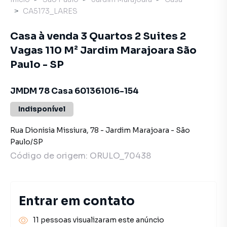
CA5173_LARES
Casa à venda 3 Quartos 2 Suites 2
Vagas 110 M² Jardim Marajoara São
Paulo - SP
JMDM 78 Casa 601361016-154
Indisponível
Rua Dionisia Missiura
,
78
-
Jardim Marajoara
-
São
Paulo
/
SP
Código de origem:
ORULO_70438
Entrar em contato
11 pessoas visualizaram este anúncio