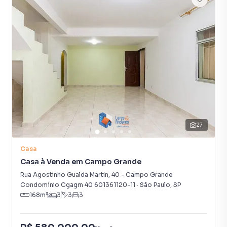
27
Casa
Casa à Venda em Campo Grande
Rua Agostinho Gualda Martin
,
40
-
Campo Grande
Condomínio Cgagm 40 601361120-11
·
São Paulo
,
SP
168
m²
3
3
3