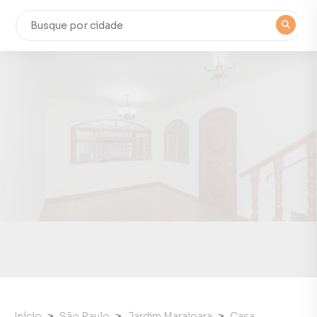
Início
São Paulo
Jardim Marajoara
Casa