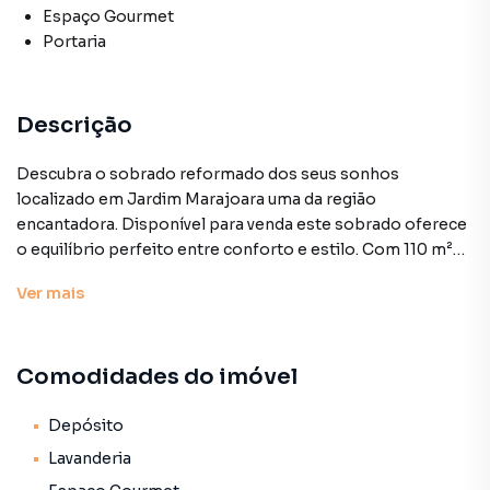
Espaço Gourmet
Portaria
Descrição
Descubra o sobrado reformado dos seus sonhos
localizado em Jardim Marajoara uma da região
encantadora. Disponível para venda este sobrado oferece
o equilíbrio perfeito entre conforto e estilo. Com 110 m²
de área útil distribuídos em 13 cômodos bem planejados a
Ver
mais
propriedade está em ótimas condições pronta para
receber você e sua família. Com três amplos dormitórios e
quatro banheiros cada detalhe foi pensado para
Comodidades do imóvel
proporcionar um ambiente acolhedor e funcional. A área
social é integrada contando com uma sala de estar
aconchegante uma cozinha grande com armários
Depósito
embutidos e uma área de serviço prática e bem equipada.
Lavanderia
Desfrute de momentos ao ar livre no terraço ou no quintal