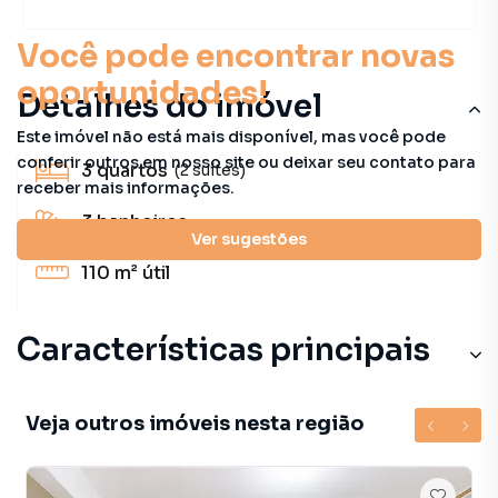
Você pode encontrar novas
oportunidades!
Detalhes do imóvel
Este imóvel não está mais disponível, mas você pode
conferir outros em nosso site ou deixar seu contato para
3
quartos
(2 suítes)
receber mais informações.
3
banheiros
Ver sugestões
110 m²
útil
Características principais
Veja outros imóveis nesta região