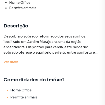
Home Office
Permite animais
Descrição
Descubra o sobrado reformado dos seus sonhos,
localizado em Jardim Marajoara, uma da região
encantadora. Disponível para venda, este moderno
sobrado oferece o equilíbrio perfeito entre conforto e
estilo. Com 110 m² de área útil distribuídos em 13 cômodos
Ver
mais
bem planejados, a propriedade está em ótimas
condições, pronta para receber você e sua família.
Comodidades do imóvel
Com três amplos dormitórios e quatro banheiros, cada
detalhe foi pensado para proporcionar um ambiente
acolhedor e funcional. A área social é integrada, contando
Home Office
com uma sala de estar aconchegante, uma cozinha grande
Permite animais
com armários embutidos, e uma área de serviço prática e