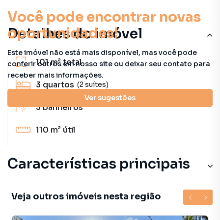
Você pode encontrar novas
oportunidades!
Detalhes do imóvel
Este imóvel não está mais disponível, mas você pode
101 m²
total
conferir outros em nosso site ou deixar seu contato para
receber mais informações.
3
quartos
(2 suítes)
Ver sugestões
3
banheiros
110 m²
útil
Características principais
Veja outros imóveis nesta região