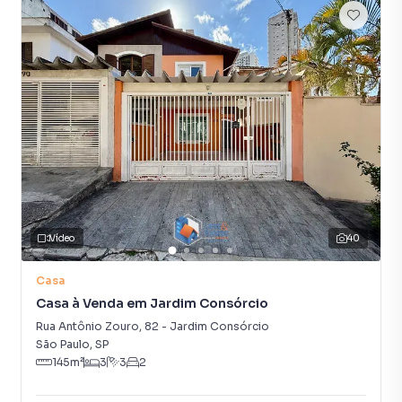
Vídeo
40
Casa
Casa à Venda em Jardim Consórcio
Rua Antônio Zouro
,
82
-
Jardim Consórcio
São Paulo
,
SP
145
m²
3
3
2