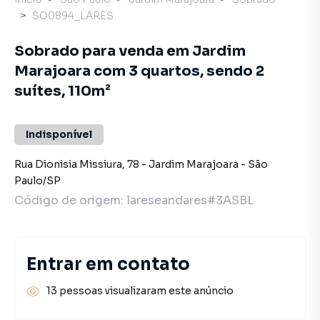
SO0894_LARES
Sobrado para venda em Jardim
Marajoara com 3 quartos, sendo 2
suítes, 110m²
Indisponível
Rua Dionisia Missiura
,
78
-
Jardim Marajoara
-
São
Paulo
/
SP
Código de origem:
lareseandares#3ASBL
Entrar em contato
13 pessoas visualizaram este anúncio