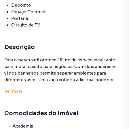
Depósito
Espaço Gourmet
Portaria
Circuito de TV
Descrição
Esta casa versátil oferece 261 m² de espaço ideal tanto
para morar quanto para negócios. Com dois andares e
vários banheiros permite separar ambientes para
diferentes usos. Uma vaga coberta adicional pode ser
criada facilmente e o imóvel aceita propostas para
Ver
mais
adaptação. Preço e disponibilidade do imóvel sujeitos a
alteração sem aviso prévio.
Comodidades do imóvel
Características:
• Academia
• Circuito de TV
Academia