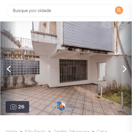
26
Início
São Paulo
Jardim Jabaquara
Casa