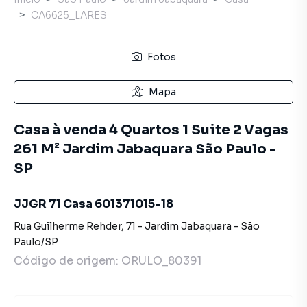
CA6625_LARES
Fotos
Mapa
Casa à venda 4 Quartos 1 Suite 2 Vagas
261 M² Jardim Jabaquara São Paulo -
SP
JJGR 71 Casa 601371015-18
Rua Guilherme Rehder
,
71
-
Jardim Jabaquara
-
São
Paulo
/
SP
Código de origem:
ORULO_80391