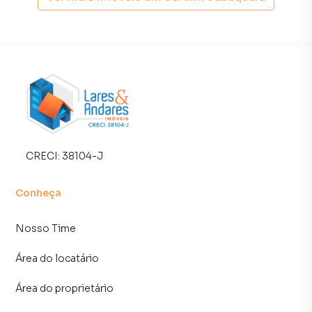
tradicionais. Já vendemos e locamos diversos imóveis em
São Paulo, especialmente em Jardim Jabaquara. Isso
porque temos uma equipe de marketing digital focada em
produzir campanhas específicas para São Paulo, o que
aumenta muito o número de contatos interessados e
tendo como consequência uma maior chance de vender ou
alugar seu imóvel mais rápido. Contamos também com um
time de programadores, corretores treinados e uma
central de atendimento preparada para atender
proprietários e inquilinos.
CRECI:
38104-J
Conheça
Nosso Time
Área do locatário
Área do proprietário