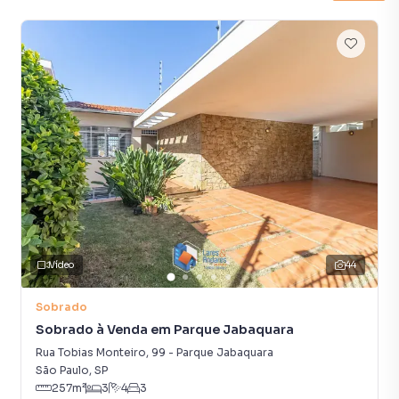
São Paulo conhecido por sua tranquilidade infraestrutura
completa e proximidade com o Aeroporto de Congonhas
(CGH). A Rua Prof. Filinto Guerra é uma via residencial bem
localizada cercada por diversos pontos de interesse que
facilitam o dia a dia dos moradores. Infraestrutura e
Comodidades Próximas: Comércio e Serviços: Vilashop
Catarina e Shopping da Villa Pequenos centros comerciais
com lojas restaurantes e serviços essenciais.
Supermercados como Pão de Açúcar Carrefour e Extra
estão a poucos minutos. Drogarias e farmácias como
Drogasil Droga Raia e São Paulo na região. Lazer e
Qualidade de Vida: Parque Lina e Paulo Raia Ótimo espaço
verde para caminhadas lazer em família e prática de
Vídeo
44
esportes. Parque Jabaquara Alternativa de lazer ao ar livre
ideal para quem gosta de natureza e atividades físicas.
Sobrado
Educação e Cultura: EMIA Escola Municipal de Iniciação
Sobrado à Venda em Parque Jabaquara
Artística Destinada ao ensino de artes para crianças e
Rua Tobias Monteiro
,
99
-
Parque Jabaquara
adolescentes. Diversas escolas particulares e públicas nas
São Paulo
,
SP
proximidades atendendo diferentes faixas etárias.
257
m²
3
4
3