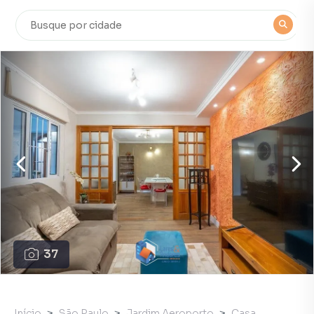
37
Início
São Paulo
Jardim Aeroporto
Casa