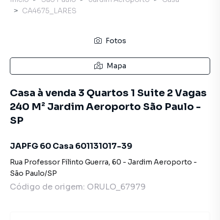
CA4675_LARES
Fotos
Mapa
Casa à venda 3 Quartos 1 Suite 2 Vagas
240 M² Jardim Aeroporto São Paulo -
SP
JAPFG 60 Casa 601131017-39
Rua Professor Filinto Guerra
,
60
-
Jardim Aeroporto
-
São Paulo
/
SP
Código de origem:
ORULO_67979