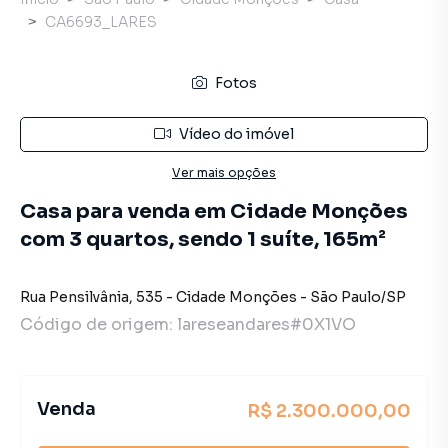
CA6693_LARES
Fotos
Vídeo do imóvel
Ver mais opções
Casa para venda em Cidade Monções
com 3 quartos, sendo 1 suíte, 165m²
Rua Pensilvânia
,
535
-
Cidade Monções
-
São Paulo
/
SP
Código de origem:
lareseandares#0X1VO
Venda
R$ 2.300.000,00