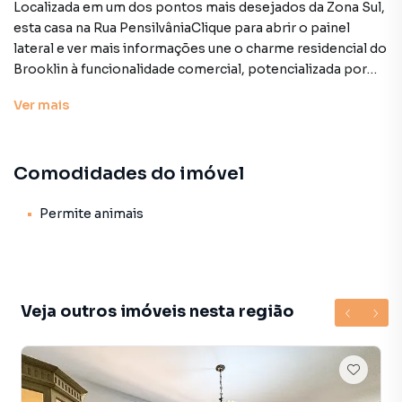
Localizada em um dos pontos mais desejados da Zona Sul,
esta casa na Rua PensilvâniaClique para abrir o painel
lateral e ver mais informações une o charme residencial do
Brooklin à funcionalidade comercial, potencializada por
uma logística de transporte impecável.
Ver
mais
Localização e Mobilidade Privilegiada:
A propriedade está situada em uma região que facilita o dia
Comodidades do imóvel
a dia e a atração de clientes:
Conectividade: A poucos minutos da estação Campo Belo
Permite animais
do Metrô (Linha 5-Lilás) e da futura estação do Monotrilho
(Linha 17-Ouro).
Eixos Viários: Acesso imediato e descomplicado às
Veja outros imóveis nesta região
avenidas Santo Amaro e Engenheiro Luís Carlos Berrini,
conectando você rapidamente aos principais centros
empresariais da cidade.
Destaques do Imóvel: