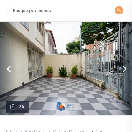
74
Início
São Paulo
Cidade Monções
Casa