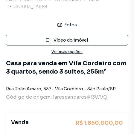
CA7003_LARES
Fotos
Vídeo do imóvel
Ver mais opções
Casa para venda em Vila Cordeiro com
3 quartos, sendo 3 suítes, 255m²
Rua João Amaro
,
337
-
Vila Cordeiro
-
São Paulo
/
SP
Código de origem:
lareseandares#I3WVQ
Venda
R$ 1.850.000,00