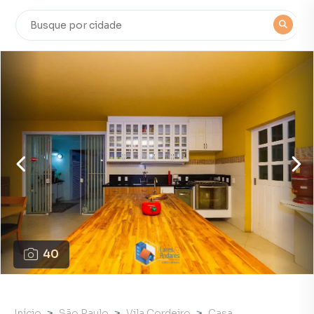
40
Início
São Paulo
Vila Cordeiro
Casa