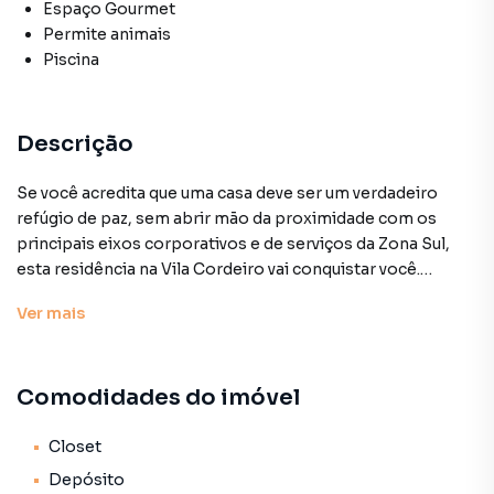
Espaço Gourmet
Permite animais
Piscina
Descrição
Se você acredita que uma casa deve ser um verdadeiro
refúgio de paz, sem abrir mão da proximidade com os
principais eixos corporativos e de serviços da Zona Sul,
esta residência na Vila Cordeiro vai conquistar você.
Ver
mais
Com uma presença marcante e imponente, o projeto
arquitetônico encanta logo na chegada através do seu
estilo Chalé Contemporâneo. A harmonia perfeita entre
Comodidades do imóvel
as linhas arrojadas do telhado em duas águas e a beleza
atemporal dos detalhes em madeira traz aquela atmosfera
acolhedora das casas de campo, integrada à sofisticação e
Closet
praticidade da vida urbana. Edificada há apenas 10 anos, a
Depósito