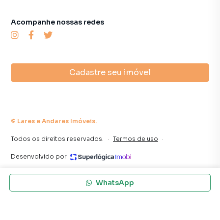
consequência uma maior chance de vender ou alugar seu
imóvel mais rápido. Contamos também com um time de
Acompanhe nossas redes
programadores, corretores treinados e uma central de
atendimento preparada para atender proprietários e
inquilinos.
Cadastre seu imóvel
©
Lares e Andares Imóveis
.
Todos os direitos reservados.
·
Termos de uso
·
Desenvolvido por
WhatsApp