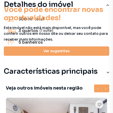
Detalhes do imóvel
Você pode encontrar novas
oportunidades!
300 m²
total
Este imóvel não está mais disponível, mas você pode
3
quartos
(1 suíte)
conferir outros em nosso site ou deixar seu contato para
receber mais informações.
5
banheiros
Ver sugestões
320 m²
útil
Características principais
Veja outros imóveis nesta região