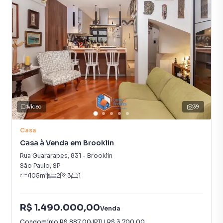
Vídeo
39
Casa
Casa à Venda em Brooklin
Rua Guararapes
,
831
-
Brooklin
São Paulo
,
SP
105
m²
2
3
1
R$ 1.490.000,00
Venda
Condomínio
R$ 887,00
·
IPTU
R$ 3.700,00