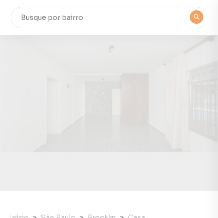
Início
São Paulo
Brooklin
Casa