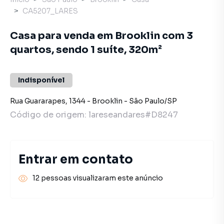
CA5207_LARES
Casa para venda em Brooklin com 3
quartos, sendo 1 suíte, 320m²
Indisponível
Rua Guararapes
,
1344
-
Brooklin
-
São Paulo
/
SP
Código de origem:
lareseandares#D8247
Entrar em contato
12 pessoas visualizaram este anúncio