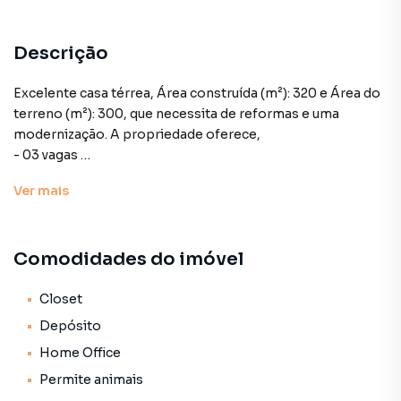
Descrição
Excelente casa térrea, Área construída (m²): 320 e Área do
terreno (m²): 300, que necessita de reformas e uma
modernização. A propriedade oferece,
- 03 vagas
-Sala ampla 2 ambientes
Ver
mais
-1 quarto com armário embutido
-1 suíte com closet
-1 dormitório com armário embutido
Comodidades do imóvel
-1 banheiro com terraço
-Louceiro no corredor
-copa/cozinha integrada com 2 pias
Closet
-lavanderia com banheiro de serviço
Depósito
-escritório
Home Office
-2 amplos salões
Permite animais
-terraço descoberto