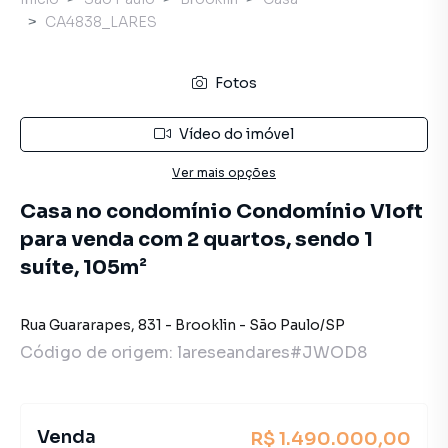
CA4838_LARES
Fotos
Vídeo do imóvel
Ver mais opções
Casa no condomínio Condomínio Vloft
para venda com 2 quartos, sendo 1
suíte, 105m²
Rua Guararapes
,
831
-
Brooklin
-
São Paulo
/
SP
Código de origem:
lareseandares#JWOD8
Venda
R$ 1.490.000,00