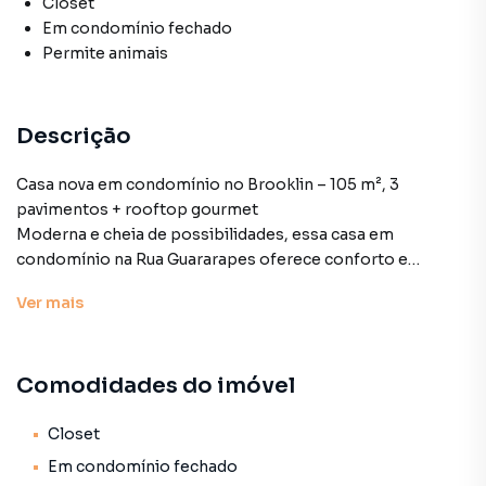
Closet
Em condomínio fechado
Permite animais
Descrição
Casa nova em condomínio no Brooklin – 105 m², 3
pavimentos + rooftop gourmet
Moderna e cheia de possibilidades, essa casa em
condomínio na Rua Guararapes oferece conforto e
versatilidade em um dos bairros mais valorizados da
Ver
mais
cidade.
105 m²
Comodidades do imóvel
Sala com cozinha americana e quintal integrado
Closet
Lavabo
Em condomínio fechado