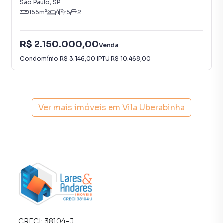
São Paulo
,
SP
apartamentos, casas residenciais e comerciais, sobrados,
155
m²
4
5
2
terrenos, lojas e barracões para venda ou locação, além de
empreendimentos em construção ou lançamentos na
R$ 2.150.000,00
planta em Vila Uberabinha e em outras regiões de São
Venda
Paulo. Aqui você encontra milhares de ofertas para
Condomínio
R$ 3.146,00
·
IPTU
R$ 10.468,00
encontrar o imóvel que mais combina com seu estilo de
vida.
Negocie seu imóvel de forma totalmente online, com
Ver mais imóveis em
Vila Uberabinha
segurança e tranquilidade. Na Lares e Andares Imóveis
você consegue comprar ou alugar um imóvel em São Paulo
mesmo não estando na cidade e com a praticidade de
fazer tudo online, direto do seu computador ou
smartphone. Nós criamos soluções inovadoras para
simplificar a relação de proprietários, inquilinos e
compradores com o mercado imobiliário.
Anuncie seu imóvel! É fácil, rápido e gratuito! A Lares e
Andares Imóveis é uma imobiliária digital com imóveis em
CRECI:
38104-J