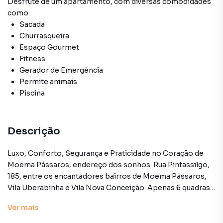
Desfrute de
um apartamento
, com diversas comodidades
como:
Sacada
Churrasqueira
Espaço Gourmet
Fitness
Gerador de Emergência
Permite animais
Piscina
Descrição
Luxo, Conforto, Segurança e Praticidade no Coração de
Moema Pássaros, endereço dos sonhos: Rua Pintassilgo,
185, entre os encantadores bairros de Moema Pássaros,
Vila Uberabinha e Vila Nova Conceição. Apenas 6 quadras
do Parque Ibirapuera e com fácil acesso às avenidas Santo
Ver
mais
Amaro e Hélio Pelegrino,.
Este apartamento de 147m², em ótimas condições,