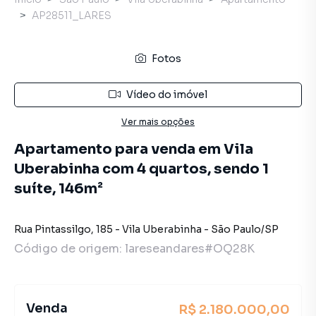
AP28511_LARES
Fotos
Vídeo do imóvel
Ver mais opções
Apartamento para venda em Vila
Uberabinha com 4 quartos, sendo 1
suíte, 146m²
Rua Pintassilgo
,
185
-
Vila Uberabinha
-
São Paulo
/
SP
Código de origem:
lareseandares#OQ28K
Venda
R$ 2.180.000,00