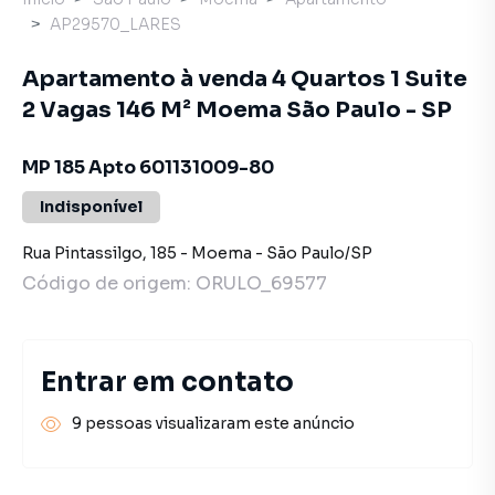
AP29570_LARES
Apartamento à venda 4 Quartos 1 Suite
2 Vagas 146 M² Moema São Paulo - SP
MP 185 Apto 601131009-80
Indisponível
Rua Pintassilgo
,
185
-
Moema
-
São Paulo
/
SP
Código de origem:
ORULO_69577
Entrar em contato
9 pessoas visualizaram este anúncio