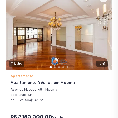
Vídeo
47
Apartamento
Apartamento à Venda em Moema
Avenida Macuco
,
49
-
Moema
São Paulo
,
SP
155
m²
4
5
2
R$ 2.150.000,00
Venda