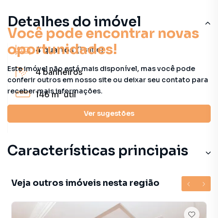
Detalhes do imóvel
Você pode encontrar novas
oportunidades!
4
quartos
(1 suíte)
Este imóvel não está mais disponível, mas você pode
4
banheiros
conferir outros em nosso site ou deixar seu contato para
receber mais informações.
146 m²
útil
Ver sugestões
2
vagas
Características principais
Veja outros imóveis nesta região