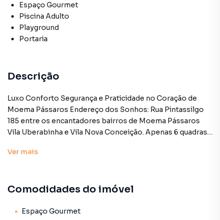
Espaço Gourmet
Piscina Adulto
Playground
Portaria
Descrição
Luxo Conforto Segurança e Praticidade no Coração de
Moema Pássaros Endereço dos Sonhos: Rua Pintassilgo
185 entre os encantadores bairros de Moema Pássaros
Vila Uberabinha e Vila Nova Conceição. Apenas 6 quadras
do Parque Ibirapuera e com fácil acesso às avenidas Santo
Ver
mais
Amaro e Hélio Pelegrino. Este apartamento de 147m² em
ótimas condições oferece uma oportunidade única de
viver com conforto e estilo se destaca pelo seu ótimo
Comodidades do imóvel
preço muita iluminação natural e localização estratégica
poucas quadras do Parque Ibirapuera! Destaques do
Imóvel: 147m² de área útil espaços bem distribuídos - 04
Espaço Gourmet