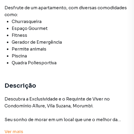
Desfrute de
um apartamento
, com diversas comodidades
como:
Churrasqueira
Espaço Gourmet
Fitness
Gerador de Emergência
Permite animais
Piscina
Quadra Poliesportiva
Descrição
Descubra a Exclusividade e o Requinte de Viver no
Condomínio Allure, Vila Suzana, Morumbi.
Seu sonho de morar em um local que une o melhor da
tranquilidade residencial com a conveniência de uma
Ver
mais
infraestrutura completa está prestes a se realizar.