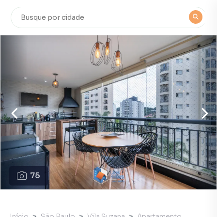
75
Início
São Paulo
Vila Suzana
Apartamento