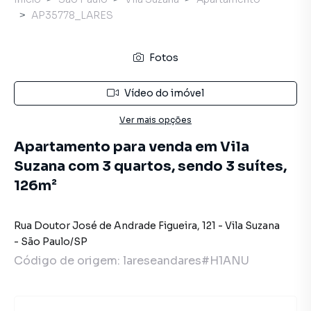
AP35778_LARES
Fotos
Vídeo do imóvel
Ver mais opções
Apartamento para venda em Vila
Suzana com 3 quartos, sendo 3 suítes,
126m²
Rua Doutor José de Andrade Figueira
,
121
-
Vila Suzana
-
São Paulo
/
SP
Código de origem:
lareseandares#H1ANU