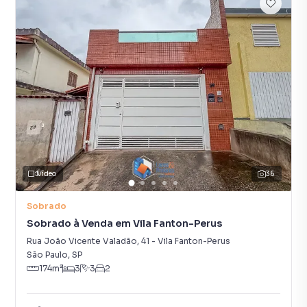
Vídeo
36
Sobrado
Sobrado à Venda em Vila Fanton-Perus
Rua João Vicente Valadão
,
41
-
Vila Fanton-Perus
São Paulo
,
SP
174
m²
3
3
2