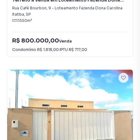
Terreno à Venda em Loteamento Fazenda Dona
Carolina
Rua Café Bourbon
,
9
-
Loteamento Fazenda Dona Carolina
Itatiba
,
SP
1350
m²
R$ 800.000,00
Venda
Condomínio
R$ 1.818,00
·
IPTU
R$ 717,00