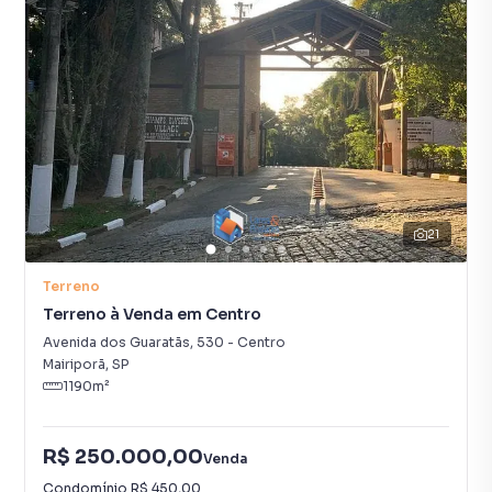
21
Terreno
Terreno à Venda em Centro
Avenida dos Guaratãs
,
530
-
Centro
Mairiporã
,
SP
1190
m²
R$ 250.000,00
Venda
Condomínio
R$ 450,00