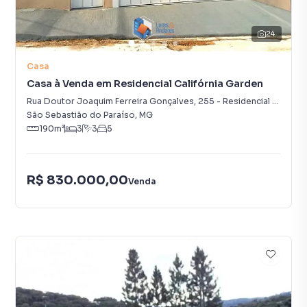
24
Casa
Casa à Venda em Residencial Califórnia Garden
Rua Doutor Joaquim Ferreira Gonçalves
,
255
-
Residencial Califórnia Garden
São Sebastião do Paraíso
,
MG
190
m²
3
3
5
R$ 830.000,00
Venda