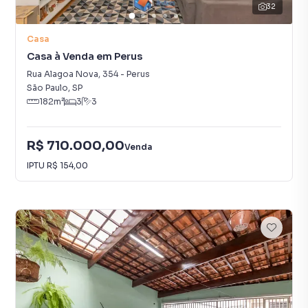
32
Casa
Casa à Venda em Perus
Rua Alagoa Nova
,
354
-
Perus
São Paulo
,
SP
182
m²
3
3
R$ 710.000,00
Venda
IPTU
R$ 154,00