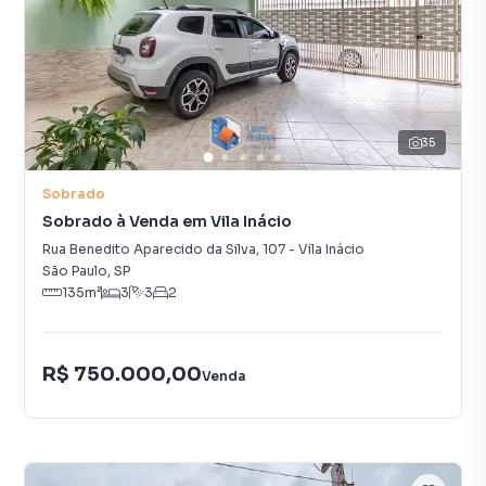
35
Sobrado
Sobrado à Venda em Vila Inácio
Rua Benedito Aparecido da Silva
,
107
-
Vila Inácio
São Paulo
,
SP
135
m²
3
3
2
R$ 750.000,00
Venda