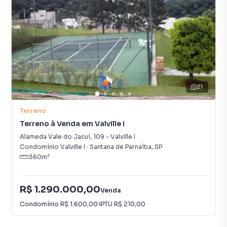
21
Terreno
Terreno à Venda em Valville I
Alameda Vale do Jacuí
,
109
-
Valville I
Condomínio Valville I
·
Santana de Parnaíba
,
SP
360
m²
R$ 1.290.000,00
Venda
Condomínio
R$ 1.600,00
·
IPTU
R$ 210,00