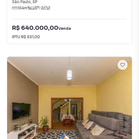
São Paulo
,
SP
154
m²
3
2
2
R$ 640.000,00
Venda
IPTU
R$ 531,00