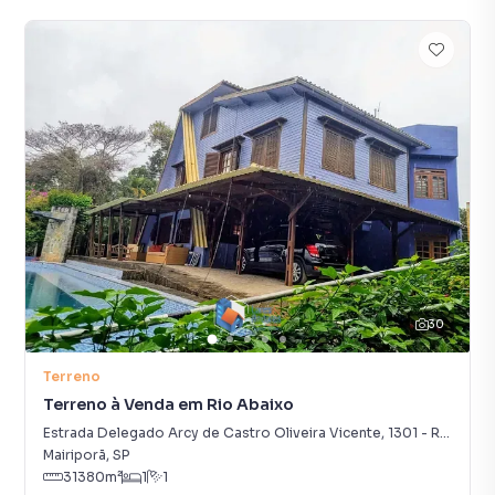
30
Terreno
Terreno à Venda em Rio Abaixo
Estrada Delegado Arcy de Castro Oliveira Vicente
,
1301
-
Rio Abaixo
Mairiporã
,
SP
31380
m²
1
1