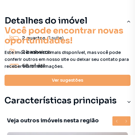
Detalhes do imóvel
Você pode encontrar novas
2
quartos
oportunidades!
(1 suíte)
2
banheiros
Este imóvel não está mais disponível, mas você pode
conferir outros em nosso site ou deixar seu contato para
68 m²
útil
receber mais informações.
2
vagas
Ver sugestões
Características principais
Veja outros imóveis nesta região