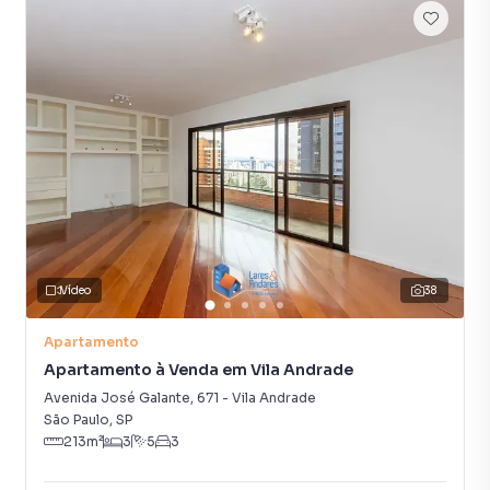
Vídeo
38
Apartamento
Apartamento à Venda em Vila Andrade
Avenida José Galante
,
671
-
Vila Andrade
São Paulo
,
SP
213
m²
3
5
3