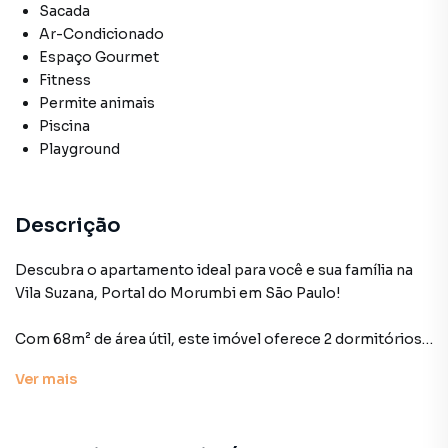
Sacada
Ar-Condicionado
Espaço Gourmet
Fitness
Permite animais
Piscina
Playground
Descrição
Descubra o apartamento ideal para você e sua família na
Vila Suzana, Portal do Morumbi em São Paulo!
Com 68m² de área útil, este imóvel oferece 2 dormitórios
com armários planejados, sendo 1 suíte, 2 banheiros e uma
Ver
mais
varanda fechada com vidro e persiana. Com 2 vagas de
garagem.