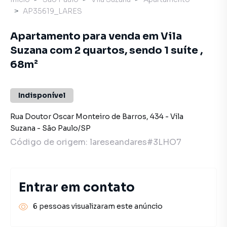
AP35619_LARES
Apartamento para venda em Vila
Suzana com 2 quartos, sendo 1 suíte ,
68m²
Indisponível
Rua Doutor Oscar Monteiro de Barros
,
434
-
Vila
Suzana
-
São Paulo
/
SP
Código de origem:
lareseandares#3LHO7
Entrar em contato
6 pessoas visualizaram este anúncio