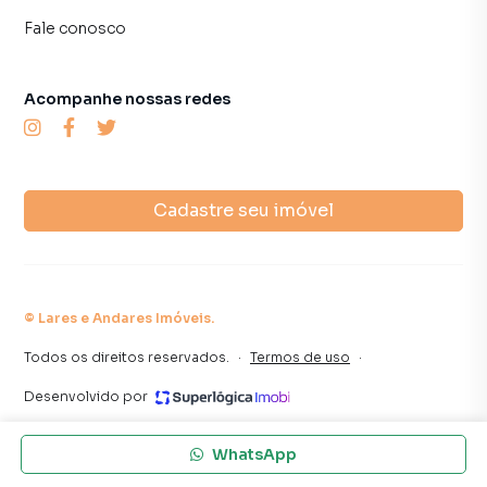
em produzir campanhas específicas para São Paulo, o que
aumenta muito o número de contatos interessados e
Fale conosco
tendo como consequência uma maior chance de vender ou
alugar seu imóvel mais rápido. Contamos também com um
Acompanhe nossas redes
time de programadores, corretores treinados e uma
central de atendimento preparada para atender
proprietários e inquilinos.
Cadastre seu imóvel
©
Lares e Andares Imóveis
.
Todos os direitos reservados.
·
Termos de uso
·
Desenvolvido por
WhatsApp