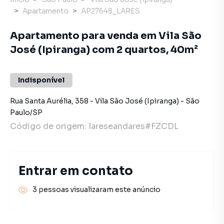
Apartamento
AP27648_LARES
Apartamento para venda em Vila São
José (Ipiranga) com 2 quartos, 40m²
Indisponível
Rua Santa Aurélia
,
358
-
Vila São José (Ipiranga)
-
São
Paulo
/
SP
Código de origem:
lareseandares#FZCDL
Entrar em contato
3 pessoas visualizaram este anúncio