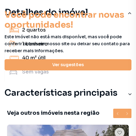
Detalhes do imóvel
Você pode encontrar novas
oportunidades!
2
quartos
Este imóvel não está mais disponível, mas você pode
1
banheiro
conferir outros em nosso site ou deixar seu contato para
receber mais informações.
40 m²
útil
Ver sugestões
Sem
vagas
Características principais
Veja outros imóveis nesta região