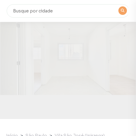
Início
São Paulo
Vila São José (Ipiranga)