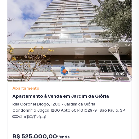
40
Apartamento
Apartamento à Venda em Jardim da Glória
Rua Coronel Diogo
,
1200
-
Jardim da Glória
Condomínio Jdgcd 1200 Apto 601401029-9
·
São Paulo
,
SP
43
m²
1
1
1
R$ 525.000,00
Venda