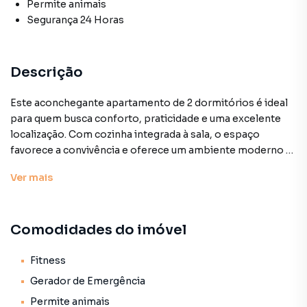
Permite animais
Segurança 24 Horas
Descrição
Este aconchegante apartamento de 2 dormitórios é ideal
para quem busca conforto, praticidade e uma excelente
localização. Com cozinha integrada à sala, o espaço
favorece a convivência e oferece um ambiente moderno e
funcional. O imóvel conta com um banheiro, varanda
Ver
mais
técnica para instalação de ar-condicionado, além de ser
naturalmente bem iluminado e arejado, garantindo bem-
estar em todos os cômodos. Situado na Rua Santa Aurélia,
Comodidades do imóvel
358, está a apenas 400 metros da estação de metrô
Santos Imigrantes, o que proporciona fácil acesso a
diversas regiões da cidade. A infraestrutura do bairro
Fitness
oferece um variado comércio no entorno, facilitando o dia
Gerador de Emergência
a dia dos moradores. O condomínio oferece ainda portaria
Permite animais