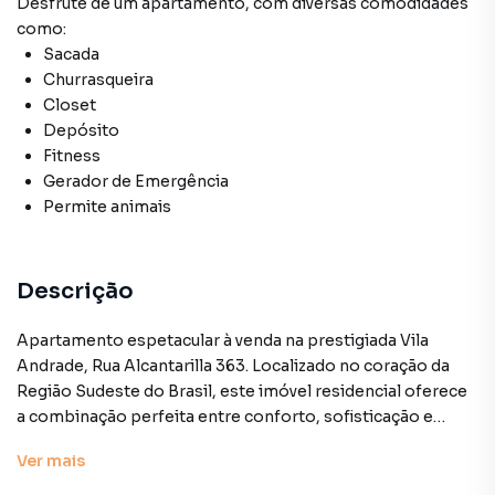
Desfrute de
um apartamento
, com diversas comodidades
como:
Sacada
Churrasqueira
Closet
Depósito
Fitness
Gerador de Emergência
Permite animais
Descrição
Apartamento espetacular à venda na prestigiada Vila
Andrade, Rua Alcantarilla 363. Localizado no coração da
Região Sudeste do Brasil, este imóvel residencial oferece
a combinação perfeita entre conforto, sofisticação e
praticidade para aqueles que desejam viver em uma das
Ver
mais
cidades mais dinâmicas do mundo.