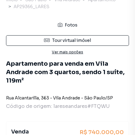
AP29366_LARES
Fotos
Tour virtual imóvel
Ver mais opções
Apartamento para venda em Vila
Andrade com 3 quartos, sendo 1 suíte,
119m²
Rua Alcantarilla
,
363
-
Vila Andrade
-
São Paulo
/
SP
Código de origem:
lareseandares#FTQWU
Venda
R$ 740.000,00