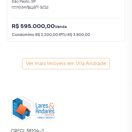
São Paulo
,
SP
empreendimentos em construção ou lançamentos na
103
m²
3
3
2
planta em Vila Andrade e em outras regiões de São Paulo.
Aqui você encontra milhares de ofertas para encontrar o
R$ 595.000,00
imóvel que mais combina com seu estilo de vida.
Venda
Condomínio
R$ 2.200,00
·
IPTU
R$ 3.800,00
Negocie seu imóvel de forma totalmente online, com
segurança e tranquilidade. Na Lares e Andares Imóveis
você consegue comprar ou alugar um imóvel em São Paulo
mesmo não estando na cidade e com a praticidade de
Ver mais imóveis em
Vila Andrade
fazer tudo online, direto do seu computador ou
smartphone. Nós criamos soluções inovadoras para
simplificar a relação de proprietários, inquilinos e
compradores com o mercado imobiliário.
Anuncie seu imóvel! É fácil, rápido e gratuito! A Lares e
Andares Imóveis é uma imobiliária digital com imóveis em
diversas cidades do Brasil, incluindo São Paulo.
Na Lares e Andares Imóveis você consegue vender ou
CRECI:
38104-J