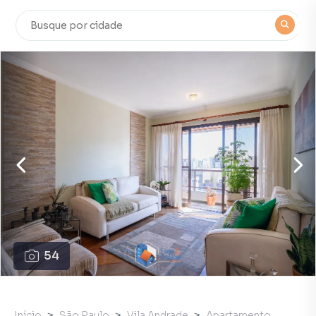
54
Início
São Paulo
Vila Andrade
Apartamento