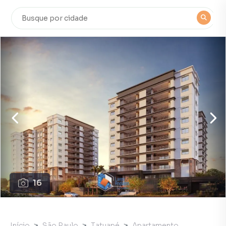
16
Início
São Paulo
Tatuapé
Apartamento