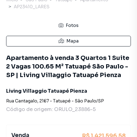
AP23410_LARES
Fotos
Mapa
Apartamento à venda 3 Quartos 1 Suite
2 Vagas 100.65 M² Tatuapé São Paulo -
SP | Living Villaggio Tatuapé Pienza
Living Villaggio Tatuapé Pienza
Rua Cantagalo
,
2167
-
Tatuapé
-
São Paulo
/
SP
Código de origem:
ORULO_23886-5
Venda
R$ 1.421.596,58