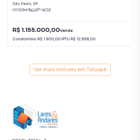
São Paulo
,
SP
Anuncie seu imóvel! É fácil, rápido e gratuito! A Lares e
129
m²
3
4
3
Andares Imóveis é uma imobiliária digital com imóveis em
diversas cidades do Brasil, incluindo São Paulo.
R$ 1.155.000,00
Venda
Na Lares e Andares Imóveis você consegue vender ou
Condomínio
R$ 1.900,00
·
IPTU
R$ 12.858,00
alugar seu imóvel muito mais rápido do que em imobiliárias
tradicionais. Já vendemos e locamos diversos imóveis em
São Paulo, especialmente em Tatuapé. Isso porque temos
uma equipe de marketing digital focada em produzir
Ver mais imóveis em
Tatuapé
campanhas específicas para São Paulo, o que aumenta
muito o número de contatos interessados e tendo como
consequência uma maior chance de vender ou alugar seu
imóvel mais rápido. Contamos também com um time de
programadores, corretores treinados e uma central de
atendimento preparada para atender proprietários e
inquilinos.