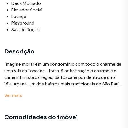
Deck Molhado
Elevador Social
Lounge
Playground
Sala de Jogos
Descrição
Imagine morar em um condomínio com todo o charme de
uma Vila da Toscana – Itália. A sofisticação o charme e o
clima intimista da região da Toscana por dentro de uma
Vila urbana. Um dos bairros mais tradicionais de São Paulo
em um mundo intimista e completo como você nunca viu!
Ver
mais
Preço e disponibilidade do imóvel sujeitos a alteração sem
aviso prévio.
Comodidades do imóvel
Características:
• Academia