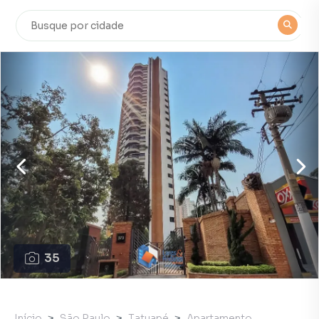
35
Início
São Paulo
Tatuapé
Apartamento