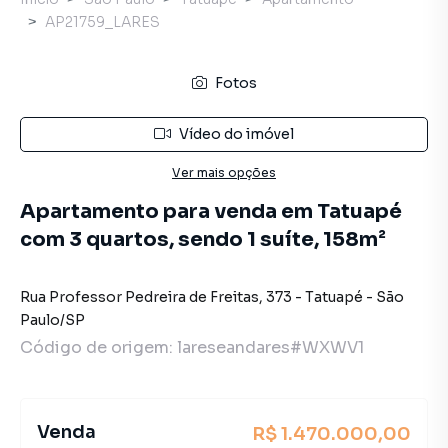
AP21759_LARES
Fotos
Vídeo do imóvel
Ver mais opções
Apartamento para venda em Tatuapé
com 3 quartos, sendo 1 suíte, 158m²
Rua Professor Pedreira de Freitas
,
373
-
Tatuapé
-
São
Paulo
/
SP
Código de origem:
lareseandares#WXWV1
Venda
R$ 1.470.000,00