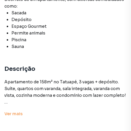
como:
Sacada
Depósito
Espaço Gourmet
Permite animais
Piscina
Sauna
Descrição
Apartamento de 158m² no Tatuapé, 3 vagas + depósito.
Suíte, quartos com varanda, sala integrada, varanda com
vista, cozinha moderna e condomínio com lazer completo!
Este apartamento é uma verdadeira oportunidade! Com
Ver
mais
uma localização privilegiada no coração do Tatuapé,
oferece tudo o que você precisa para morar com conforto
e qualidade.