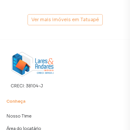
A Lares e Andares Imóveis tem mais opções de
apartamentos, casas residenciais e comerciais, sobrados,
Ver mais imóveis em
Tatuapé
terrenos, lojas e barracões para venda ou locação, além de
empreendimentos em construção ou lançamentos na
planta em Tatuapé e em outras regiões de São Paulo. Aqui
você encontra milhares de ofertas para encontrar o imóvel
que mais combina com seu estilo de vida.
Negocie seu imóvel de forma totalmente online, com
segurança e tranquilidade. Na Lares e Andares Imóveis
você consegue comprar ou alugar um imóvel em São Paulo
mesmo não estando na cidade e com a praticidade de
CRECI:
38104-J
fazer tudo online, direto do seu computador ou
smartphone. Nós criamos soluções inovadoras para
Conheça
simplificar a relação de proprietários, inquilinos e
compradores com o mercado imobiliário.
Nosso Time
Anuncie seu imóvel! É fácil, rápido e gratuito! A Lares e
Área do locatário