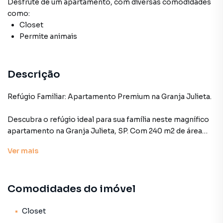
Desfrute de
um apartamento
, com diversas comodidades
como:
Closet
Permite animais
Descrição
Refúgio Familiar: Apartamento Premium na Granja Julieta.
Descubra o refúgio ideal para sua família neste magnífico
apartamento na Granja Julieta, SP. Com 240 m2 de área
útil, este imóvel contemporâneo, oferece 4 dormitórios,
Ver
mais
sendo 2 suítes, uma ampla cozinha com armários
embutidos e área de serviço com dependência de
empregada e despensa. Apaixone-se pela ampla sala com
Comodidades do imóvel
a vista excepcional para o parque que o condomínio
oferece, terraço privativo e com face Norte - Sol o dia
todo; este apartamento conta ainda com 2 vagas de
Closet
garagem. No condomínio uma pista de corrida/ caminhada