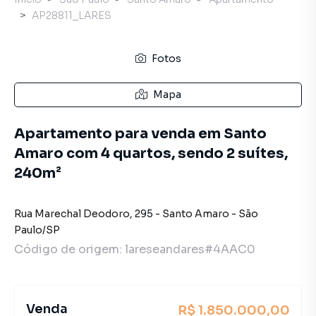
AP28811_LARES
Fotos
Mapa
Apartamento para venda em Santo
Amaro com 4 quartos, sendo 2 suítes,
240m²
Rua Marechal Deodoro
,
295
-
Santo Amaro
-
São
Paulo
/
SP
Código de origem:
lareseandares#4AAC0
Venda
R$ 1.850.000,00