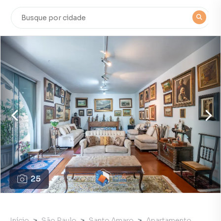
25
Início
São Paulo
Santo Amaro
Apartamento