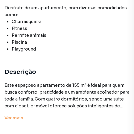
Desfrute de
um apartamento
, com diversas comodidades
como:
Churrasqueira
Fitness
Permite animais
Piscina
Playground
Descrição
Este espaçoso apartamento de 155 m² é ideal para quem
busca conforto, praticidade e um ambiente acolhedor para
toda a família. Com quatro dormitórios, sendo uma suíte
com closet, o imóvel oferece soluções inteligentes de
espaço e funcionalidade. Todos os quartos contam com
Ver
mais
armários de excelente qualidade e um deles foi
transformado em uma confortável sala de TV facilmente
reversível conforme a necessidade.