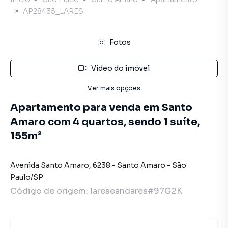
AP28435_LARES
Fotos
Vídeo do imóvel
Ver mais opções
Apartamento para venda em Santo
Amaro com 4 quartos, sendo 1 suíte,
155m²
Avenida Santo Amaro
,
6238
-
Santo Amaro
-
São
Paulo
/
SP
Código de origem:
lareseandares#97G2K