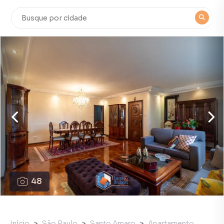
48
Início
São Paulo
Santo Amaro
Apartamento