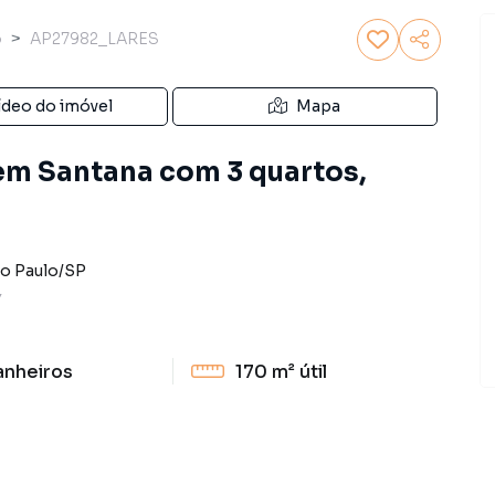
o
AP27982_LARES
ídeo do imóvel
Mapa
em Santana com 3 quartos,
o Paulo
/
SP
Y
anheiros
170 m²
útil