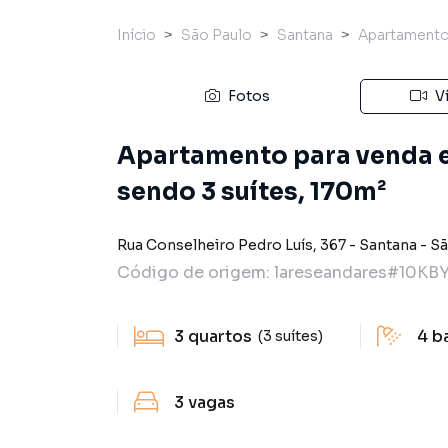
Início
São Paulo
Santana
Apartament
Fotos
V
Apartamento para venda 
sendo 3 suítes, 170m²
Rua Conselheiro Pedro Luís
,
367
-
Santana
-
Sã
Código de origem:
lareseandares#10KB
3
quartos
4
b
(3 suítes)
3
vagas