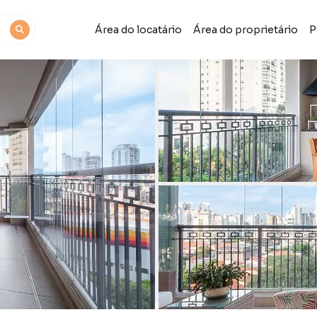
Área do locatário
Área do proprietário
P