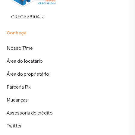
alugar seu imóvel mais rápido. Contamos também com um
time de programadores, corretores treinados e uma
CRECI:
38104-J
central de atendimento preparada para atender
proprietários e inquilinos.
Conheça
Nosso Time
Área do locatário
Área do proprietário
Parceria Fix
Mudanças
Assessoria de crédito
Twitter