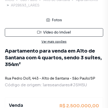
AP28693_LARES
Fotos
Vídeo do imóvel
Ver mais opções
Apartamento para venda em Alto de
Santana com 4 quartos, sendo 3 suítes,
354m²
Rua Pedro Doll
,
443
-
Alto de Santana
-
São Paulo
/
SP
Código de origem:
lareseandares#JSM5U
Venda
R$ 2.500.000,00