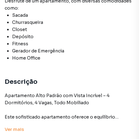
Desfrute de
um apartamento
, com diversas comodidades
como:
Sacada
Churrasqueira
Closet
Depósito
Fitness
Gerador de Emergência
Home Office
Descrição
Apartamento Alto Padrão com Vista Incrível – 4
Dormitórios, 4 Vagas, Todo Mobiliado
Este sofisticado apartamento oferece o equilíbrio
perfeito entre conforto, elegância e funcionalidade. Com 4
Ver
mais
dormitórios amplos, incluindo suítes bem distribuídas, o
imóvel é ideal para quem busca espaço e qualidade de vida.