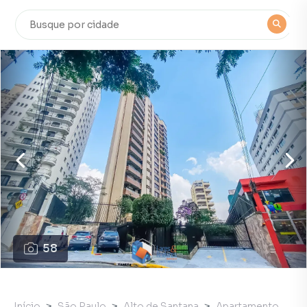
58
Início
São Paulo
Alto de Santana
Apartamento