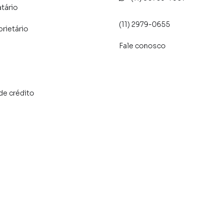
atário
(11) 2979-0655
prietário
Fale conosco
to compacto.
s)
de crédito
o
ourmet