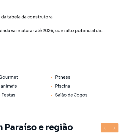
 da tabela da construtora
inda vai maturar até 2026, com alto potencial de
a: Dezembro/2026
s do Metrô Paraíso
 Gourmet
Fitness
 animais
Piscina
efine o conceito de morar bem em São Paulo.
e Festas
Salão de Jogos
 Paraíso e região