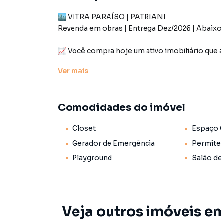
🏙️ VITRA PARAÍSO | PATRIANI
Revenda em obras | Entrega Dez/2026 | Abaixo
📈 Você compra hoje um ativo imobiliário que a
valorização e sem a pressão de morar agora.
Ver
mais
💰 Unidade adquirida à vista no lançamento
🏗️ Obras em andamento | Previsão de entreg
Comodidades do imóvel
🚇 Lançamento de alto padrão a poucos passo
Closet
Espaço
🏗️ O Empreendimento
Gerador de Emergência
Permite
Prepare-se para conhecer um projeto que red
Playground
Salão d
O Vitra Paraíso, assinado pela Patriani, reúne:
Arquitetura contemporânea
Veja outros imóveis em