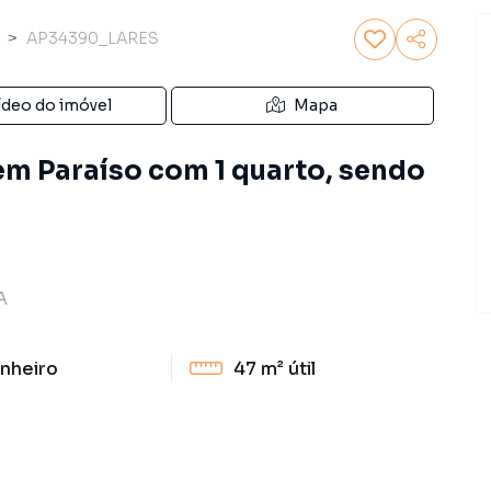
AP34390_LARES
ídeo do imóvel
Mapa
m Paraíso com 1 quarto, sendo
A
nheiro
47 m²
útil