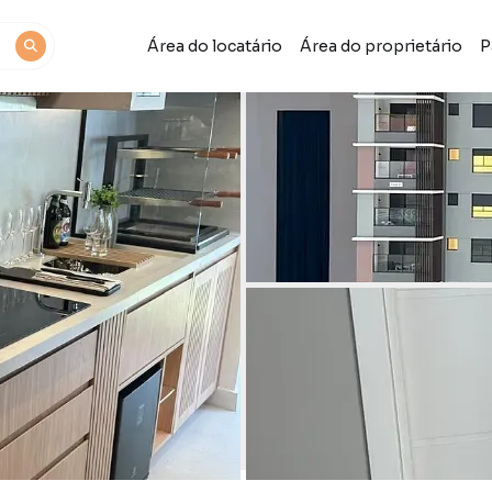
Área do locatário
Área do proprietário
P