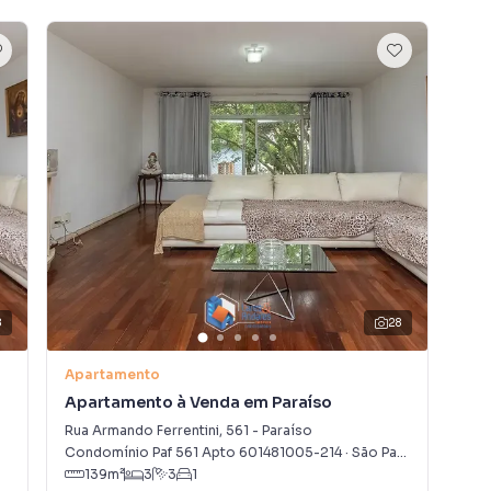
io)
egiões mais desejadas da cidade, ideal para quem busca
om o selo de excelência Patriani.
ndar
 e surpreende nos diferenciais.
8
28
V
Apartamento
Apa
Apartamento à Venda em Paraíso
Ap
amento inteligente de cada espaço:
Rua Armando Ferrentini
,
561
-
Paraíso
Rua
o
Condomínio Paf 561 Apto 601481005-214
·
São Paulo
,
SP
São
139
m²
3
3
1