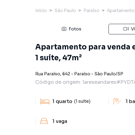
Início
São Paulo
Paraíso
Apartamento
Fotos
V
Apartamento para venda e
1 suíte, 47m²
Rua Paraíso
,
642
-
Paraíso
-
São Paulo
/
SP
Código de origem:
lareseandares#PYDT
1
quarto
1
ba
(1 suíte)
1
vaga