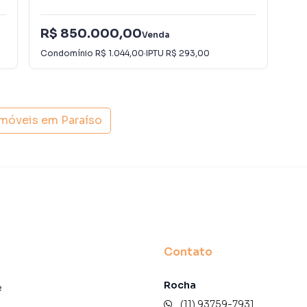
etragem)
R$ 850.000,00
R$
Venda
 controle remoto
Condomínio
R$ 1.044,00
·
IPTU
R$ 293,00
Con
r visitas
ão completa
imóveis em
Paraíso
 quase inexistente nesse padrão de unidade
Contato
Rocha
e
 lados
(11) 93759-7931