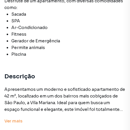
Desfrute de
um apartamento
, com diversas comodidades
como:
Sacada
SPA
Ar-Condicionado
Fitness
Gerador de Emergência
Permite animais
Piscina
Descrição
Apresentamos um moderno e sofisticado apartamento de
42 m², localizado em um dos bairros mais cobiçados de
São Paulo, a Vila Mariana. Ideal para quem busca um
espaço funcional e elegante, este imóvel foi totalmente
reformado com materiais de primeira linha, garantindo
Ver
mais
conforto e qualidade em cada detalhe.