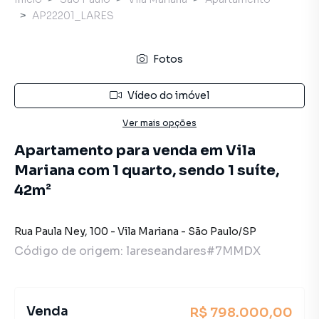
AP22201_LARES
Fotos
Vídeo do imóvel
Ver mais opções
Apartamento para venda em Vila
Mariana com 1 quarto, sendo 1 suíte,
42m²
Rua Paula Ney
,
100
-
Vila Mariana
-
São Paulo
/
SP
Código de origem:
lareseandares#7MMDX
Venda
R$ 798.000,00