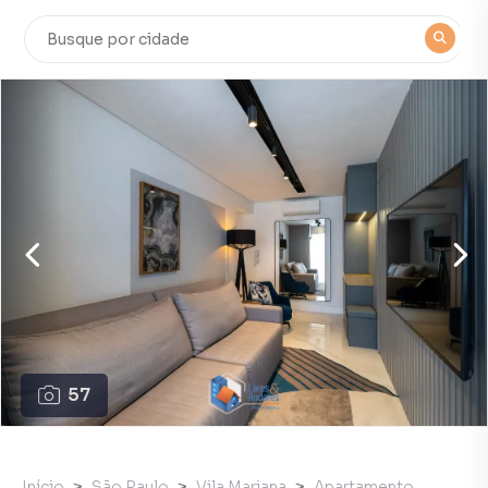
57
Início
São Paulo
Vila Mariana
Apartamento