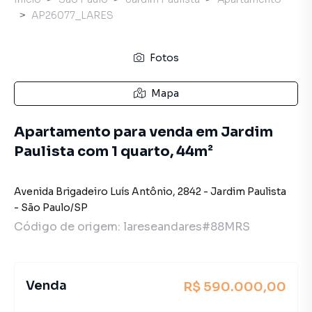
AP26077_LARES
Fotos
Mapa
Apartamento para venda em Jardim
Paulista com 1 quarto, 44m²
Avenida Brigadeiro Luís Antônio
,
2842
-
Jardim Paulista
-
São Paulo
/
SP
Código de origem:
lareseandares#88MRS
Venda
R$ 590.000,00