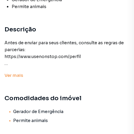
Permite animais
Descrição
Antes de enviar para seus clientes, consulte as regras de
parcerias:
https://www.usenonstop.com/perfil
Ver
mais
Venha conhecer esse lindo apartamento reformado em
uma região privilegiada do Jardim Paulista, a Avenida
Brigadeiro Luis Antonio 2842!
Comodidades do imóvel
O condomínio passou também por uma atualização
estrutural, o imóvel possui 44m2, sala dois ambientes,
Gerador de Emergência
cozinha e lavanderias com espaços inteligentes e bem
Permite animais
distribuídos com 1 quarto espaçoso e mais a comodidade
de 1 vaga de garagem indeterminada.