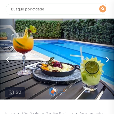
30
Início
São Paulo
Jardim Paulista
Apartamento