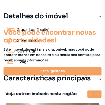
Detalhes do imóvel
2
quartos
(1 suíte)
Você pode encontrar novas
oportunidades!
2
banheiros
Este imóvel não está mais disponível, mas você pode
56 m²
útil
conferir outros em nosso site ou deixar seu contato para
receber mais informações.
1
vaga
Ver sugestões
Características principais
Veja outros imóveis nesta região