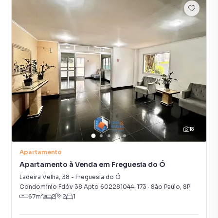
18
Apartamento
Apartamento à Venda em Freguesia do Ó
Ladeira Velha
,
38
-
Freguesia do Ó
Condomínio Fdóv 38 Apto 602281044-173
·
São Paulo
,
SP
67
m²
2
2
1