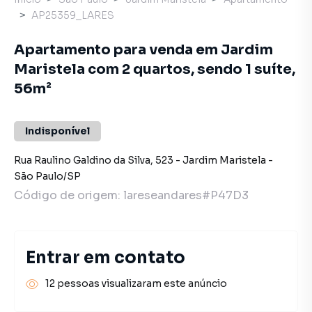
AP25359_LARES
Apartamento para venda em Jardim
Maristela com 2 quartos, sendo 1 suíte,
56m²
Indisponível
Rua Raulino Galdino da Silva
,
523
-
Jardim Maristela
-
São Paulo
/
SP
Código de origem:
lareseandares#P47D3
Entrar em contato
12 pessoas visualizaram este anúncio