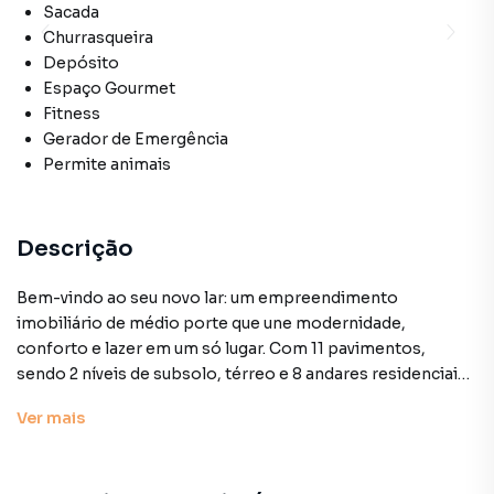
Sacada
Churrasqueira
Depósito
Espaço Gourmet
Fitness
Gerador de Emergência
Permite animais
Descrição
Bem-vindo ao seu novo lar: um empreendimento
imobiliário de médio porte que une modernidade,
conforto e lazer em um só lugar. Com 11 pavimentos,
sendo 2 níveis de subsolo, térreo e 8 andares residenciais,
o projeto oferece 50 unidades cuidadosamente
Ver
mais
planejadas para atender às suas necessidades. Cada
apartamento dispõe de 56m² de área privativa, com 2
dormitórios, sendo 1 suíte, 2 banheiros, salas de estar e