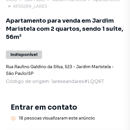
AP25289_LARES
Apartamento para venda em Jardim
Maristela com 2 quartos, sendo 1 suíte,
56m²
Indisponível
Rua Raulino Galdino da Silva
,
523
-
Jardim Maristela
-
São Paulo
/
SP
Código de origem:
lareseandares#LQQ6T
Entrar em contato
18 pessoas visualizaram este anúncio