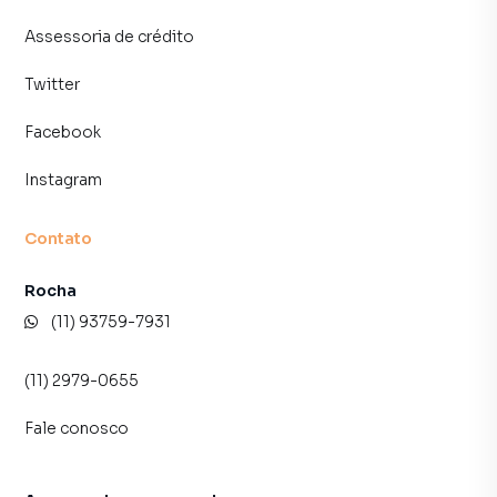
- 13 minutos (de carro) da ponte do Piquiri e da Marginal do
Tietê,
Assessoria de crédito
Twitter
Apartamento para Venda em região valorizada do bairro
Facebook
Jardim Maristela, em São Paulo. Não encontrou o que
procurava ou deseja mais informações sobre
Instagram
Apartamento em São Paulo? Entre em contato com nossa
equipe pelo telefone (11) 93759-7931.
Contato
A Lares e Andares Imóveis tem mais opções de
apartamentos, casas residenciais e comerciais, sobrados,
Rocha
terrenos, lojas e barracões para venda ou locação, além de
(11) 93759-7931
empreendimentos em construção ou lançamentos na
planta em Jardim Maristela e em outras regiões de São
(11) 2979-0655
Paulo. Aqui você encontra milhares de ofertas para
encontrar o imóvel que mais combina com seu estilo de
Fale conosco
vida.
Negocie seu imóvel de forma totalmente online, com