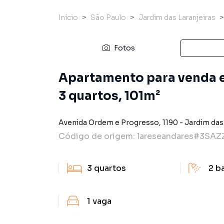
Início
São Paulo
Jardim das Laranjeiras
Fotos
Apartamento para venda 
3 quartos, 101m²
Avenida Ordem e Progresso
,
1190
-
Jardim das
Código de origem:
lareseandares#3SAZ
3
quartos
2
b
1
vaga