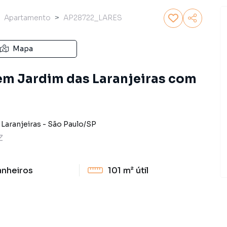
Apartamento
AP28722_LARES
Mapa
em Jardim das Laranjeiras com
 Laranjeiras
-
São Paulo
/
SP
Z
anheiros
101 m²
útil