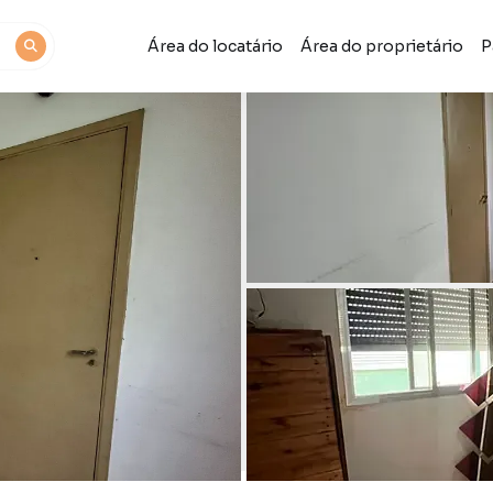
Área do locatário
Área do proprietário
P