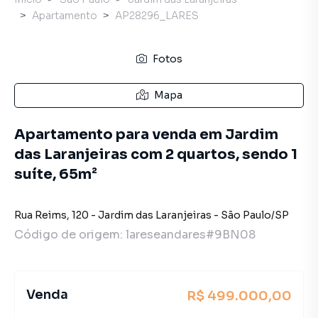
Apartamento
AP28296_LARES
Fotos
Mapa
Apartamento para venda em Jardim
das Laranjeiras com 2 quartos, sendo 1
suíte, 65m²
Rua Reims
,
120
-
Jardim das Laranjeiras
-
São Paulo
/
SP
Código de origem:
lareseandares#9BN08
Venda
R$ 499.000,00