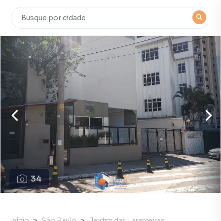
34
Início
São Paulo
Jardim das Laranjeiras