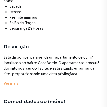
como:
Sacada
Fitness
Permite animais
Salão de Jogos
Segurança 24 Horas
Descrição
Está disponível para venda um apartamento de 65 m²
localizado no bairro Casa Verde. O apartamento possui 3
dormitórios, sendo 1 suíte, e está situado em um andar
alto, proporcionando uma vista privilegiada.
A cozinha do apartamento já está equipada com armários,
Ver
mais
proporcionando praticidade e organização no
armazenamento de utensílios e mantimentos. Além disso,
há uma área de serviço separada, permitindo que as
Comodidades do imóvel
tarefas domésticas sejam realizadas de forma
conveniente e discreta.