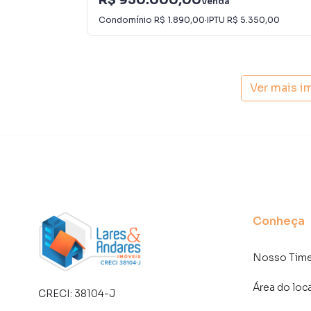
Venda
Anuncie seu imóvel! É fácil, rápido e gratuito!
Condomínio
R$ 1.890,00
·
IPTU
R$ 5.350,00
imóveis em diversas cidades do Brasil, incluin
Na Lares e Andares Imóveis você consegue ven
imobiliárias tradicionais. Já vendemos e loc
Ver mais i
Itaim Bibi. Isso porque temos uma equipe de 
específicas para São Paulo, o que aumenta mu
consequência uma maior chance de vender ou
um time de programadores, corretores treina
atender proprietários e inquilinos.
Conheça
Nosso Tim
Área do loc
CRECI:
38104-J