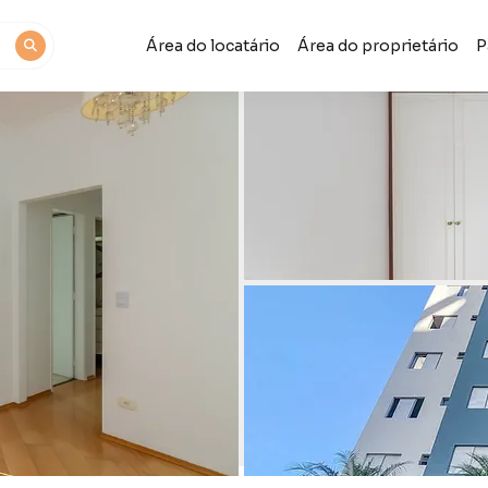
Área do locatário
Área do proprietário
P