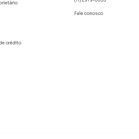
(11) 2979-0655
prietário
Fale conosco
de crédito