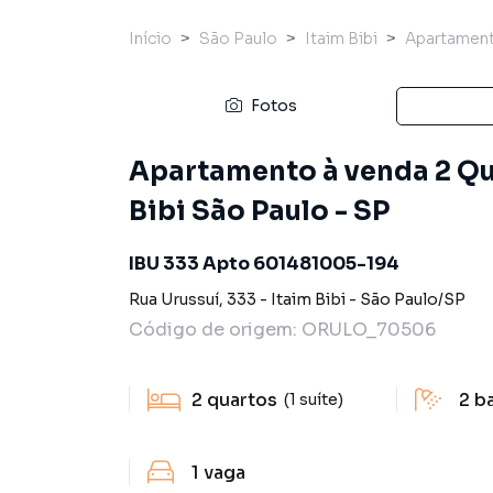
Início
São Paulo
Itaim Bibi
Apartamen
Fotos
Apartamento à venda 2 Qua
Bibi São Paulo - SP
IBU 333 Apto 601481005-194
Rua Urussuí
,
333
-
Itaim Bibi
-
São Paulo
/
SP
Código de origem:
ORULO_70506
2
quartos
2
b
(1 suíte)
1
vaga