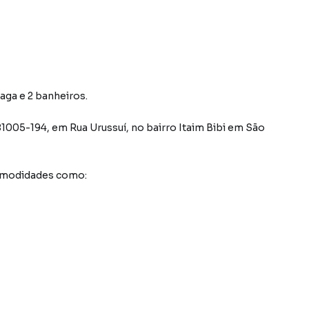
vaga e 2 banheiros.
81005-194
,
em
Rua Urussuí
,
no bairro Itaim Bibi
em São
comodidades como: