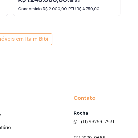
Venda
 A Lares e Andares Imóveis é uma imobiliária digital com
Condomínio
R$ 2.000,00
·
IPTU
R$ 4.750,00
Con
do São Paulo.
der ou alugar seu imóvel muito mais rápido do que em
amos diversos imóveis em São Paulo, especialmente em
móveis em
Itaim Bibi
marketing digital focada em produzir campanhas
ito o número de contatos interessados e tendo como
 alugar seu imóvel mais rápido. Contamos também com
dos e uma central de atendimento preparada para
Contato
Rocha
e
(11) 93759-7931
atário