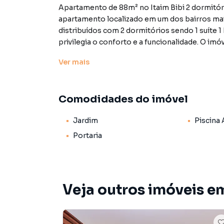
Apartamento de 88m² no Itaim Bibi 2 dormitóri
apartamento localizado em um dos bairros ma
distribuídos com 2 dormitórios sendo 1 suíte 1
privilegia o conforto e a funcionalidade. O im
planejados nos dormitórios e na cozinha além 
Ver
mais
banheiro. Ideal para quem busca morar com qua
O condomínio oferece uma completa área de la
de festas e playground perfeito para toda a fa
Comodidades do imóvel
melhor Índice de Desenvolvimento Humano (ID
infraestrutura de alto padrão e fácil acesso a
Jardim
Piscina 
comerciais esta localização proporciona prati
para quem valoriza localização qualidade de vi
Portaria
sujeitos a alteração sem aviso prévio.
Características:
• Jardim
Veja outros imóveis em
• Piscina adulto
• Playground
• Portaria