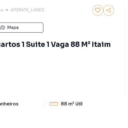
to
AP29476_LARES
Mapa
rtos 1 Suite 1 Vaga 88 M² Itaim
anheiros
88 m²
útil