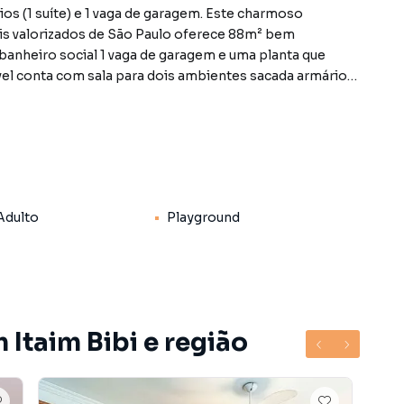
os (1 suíte) e 1 vaga de garagem. Este charmoso
is valorizados de São Paulo oferece 88m² bem
 banheiro social 1 vaga de garagem e uma planta que
óvel conta com sala para dois ambientes sacada armários
de uma prática área de serviço com dormitório e
lidade de vida em uma região repleta de conveniências.
zer com piscina quadra poliesportiva academia salão
mília. Morar no Itaim Bibi é estar em um dos bairros com
H) da cidade. Com ruas arborizadas segurança
 parques museus restaurantes escolas e centros
Adulto
Playground
cidade e bem-estar no dia a dia. Uma excelente opção
da e mobilidade. Preço e disponibilidade do imóvel
 Itaim Bibi e região