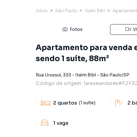
Início
São Paulo
Itaim Bibi
Apartamen
Fotos
V
Apartamento para venda e
sendo 1 suíte, 88m²
Rua Urussuí
,
333
-
Itaim Bibi
-
São Paulo
/
SP
Código de origem:
lareseandares#FJY3
2
quartos
2
b
(1 suíte)
1
vaga