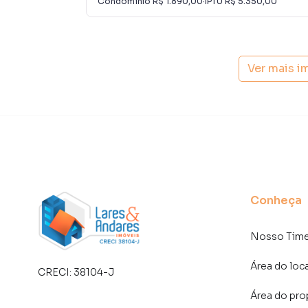
Condomínio
R$ 1.890,00
·
IPTU
R$ 5.350,00
atender proprietários e inquilinos.
Ver mais i
Conheça
Nosso Tim
Área do loc
CRECI:
38104-J
Área do pro