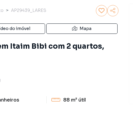
to
AP29439_LARES
ídeo do imóvel
Mapa
m Itaim Bibi com 2 quartos,
J
anheiros
88 m²
útil