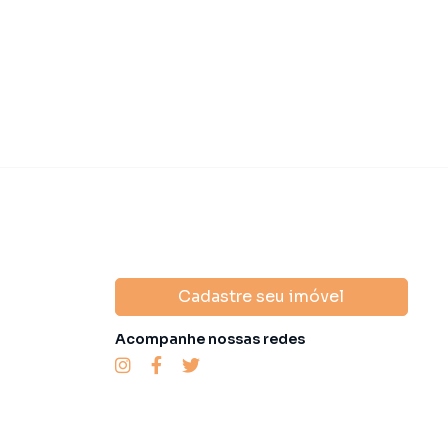
domínio
R$ 1.330,00
·
IPTU
R$ 4.000,00
Condomínio
R$ 1
Cadastre seu imóvel
Acompanhe nossas redes