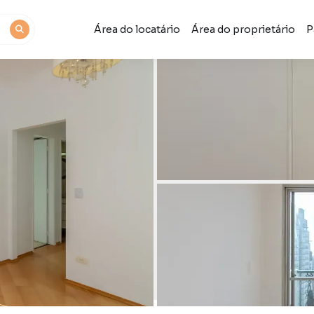
Área do locatário
Área do proprietário
P