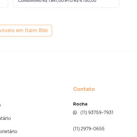
Condomínio
R$ 1.847,00
·
IPTU
R$ 4.730,00
Con
móveis em
Itaim Bibi
Contato
Rocha
e
(11) 93759-7931
atário
(11) 2979-0655
prietário