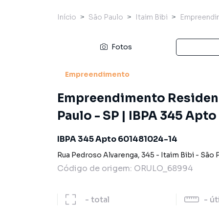
Início
São Paulo
Itaim Bibi
Empreendi
Fotos
Empreendimento
Empreendimento Residenci
Paulo - SP | IBPA 345 Apt
IBPA 345 Apto 601481024-14
Rua Pedroso Alvarenga
,
345
-
Itaim Bibi
-
São 
Código de origem:
ORULO_68994
-
total
-
út