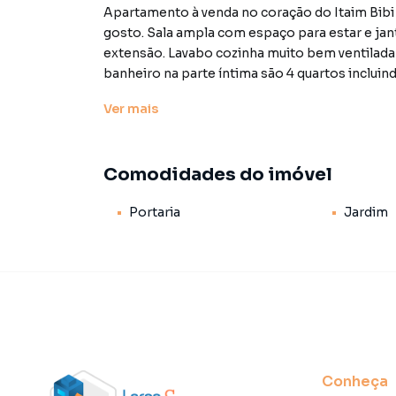
Apartamento à venda no coração do Itaim Bibi 
gosto. Sala ampla com espaço para estar e jant
extensão. Lavabo cozinha muito bem ventilada 
banheiro na parte íntima são 4 quartos incluin
imóvel possui uma distribuição inteligente 
Ver
mais
variedade de facilidades como salão de festa
duas vagas demarcadas na escritura e portaria
tranquilidade e proximidade com o transporte 
Comodidades do imóvel
como um dos bairros mais nobres de São Pau
urbanos e áreas arborizadas criando um ambie
Portaria
Jardim
agendar sua visita! Preço e disponibilidade do 
Características:
• Jardim
• Portaria
• Status: Usado
• Finalidade: Residencial
Conheça