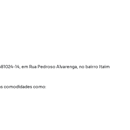
481024-14
,
em
Rua Pedroso Alvarenga
,
no bairro Itaim
sas comodidades como: