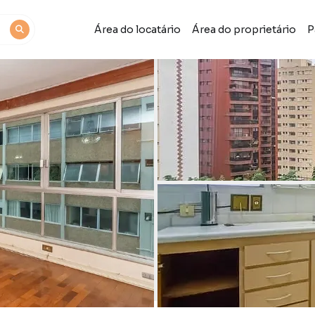
Área do locatário
Área do proprietário
P