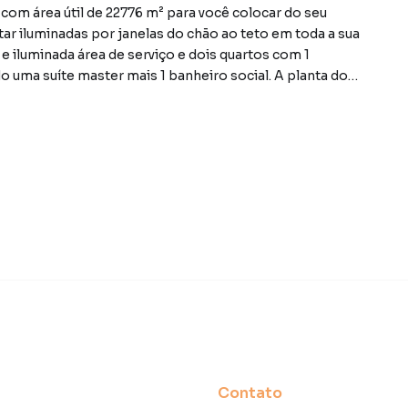
com área útil de 22776 m² para você colocar do seu
ar iluminadas por janelas do chão ao teto em toda a sua
e iluminada área de serviço e dois quartos com 1
do uma suíte master mais 1 banheiro social. A planta do
e bem homogênea. Além disso o condomínio oferece uma
s academia playground e uma generosa área verde. São
 24horas. A localização é estratégica proporcionando
público shoppings e escolas. Itaim Bibi reconhecido
lo oferece uma combinação única entre elementos
nte vanguardista e cosmopolita. Entre em contato para
imóvel sujeitos a alteração sem aviso prévio.
Contato