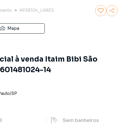
mento
AP28104_LARES
Mapa
al à venda Itaim Bibi São
o 601481024-14
Paulo
/
SP
il
Sem
banheiros