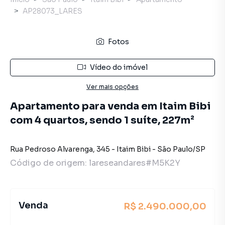
AP28073_LARES
Fotos
Vídeo do imóvel
Ver mais opções
Apartamento para venda em Itaim Bibi
com 4 quartos, sendo 1 suíte, 227m²
Rua Pedroso Alvarenga
,
345
-
Itaim Bibi
-
São Paulo
/
SP
Código de origem:
lareseandares#M5K2Y
Venda
R$ 2.490.000,00