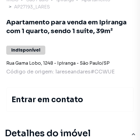
AP27193_LARES
Apartamento para venda em Ipiranga
com 1 quarto, sendo 1 suíte, 39m²
Indisponível
Rua Gama Lobo
,
1248
-
Ipiranga
-
São Paulo
/
SP
Código de origem:
lareseandares#CCWUE
Entrar em contato
Detalhes do imóvel