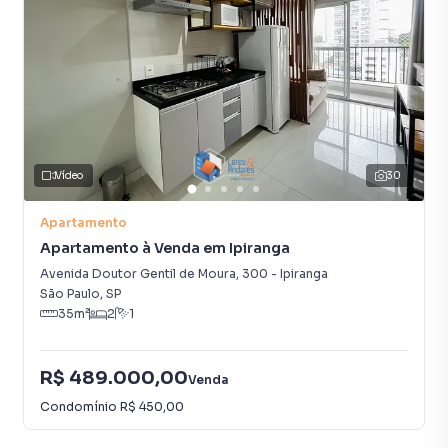
Vídeo
30
Apartamento
Apartamento à Venda em Ipiranga
Avenida Doutor Gentil de Moura
,
300
-
Ipiranga
São Paulo
,
SP
35
m²
2
1
R$ 489.000,00
Venda
Condomínio
R$ 450,00