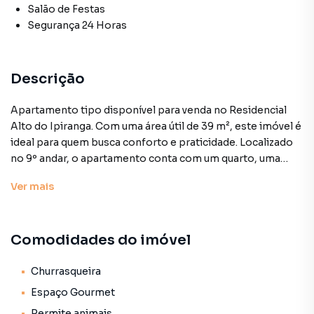
Salão de Festas
Segurança 24 Horas
Descrição
Apartamento tipo disponível para venda no Residencial
Alto do Ipiranga. Com uma área útil de 39 m², este imóvel é
ideal para quem busca conforto e praticidade. Localizado
no 9º andar, o apartamento conta com um quarto, uma
suíte e um banheiro, além de uma vagas de garagem.
Ver
mais
O condomínio oferece uma infraestrutura completa,
incluindo ar-condicionado central, elevadores social e de
Comodidades do imóvel
serviço, portaria 24 horas e segurança. Os moradores
podem desfrutar de diversas áreas de lazer, com jardim,
salão de festas, churrasqueira e um espaço gourmet.
Churrasqueira
Espaço Gourmet
O apartamento apresenta características que elevam o
Permite animais