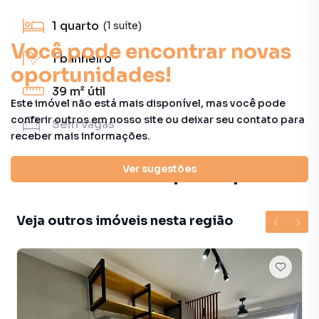
1
quarto
(1 suíte)
Você pode encontrar novas
1
banheiro
oportunidades!
39 m²
útil
Este imóvel não está mais disponível, mas você pode
conferir outros em nosso site ou deixar seu contato para
Sem
vagas
receber mais informações.
Características principais
Ver sugestões
Veja outros imóveis nesta região