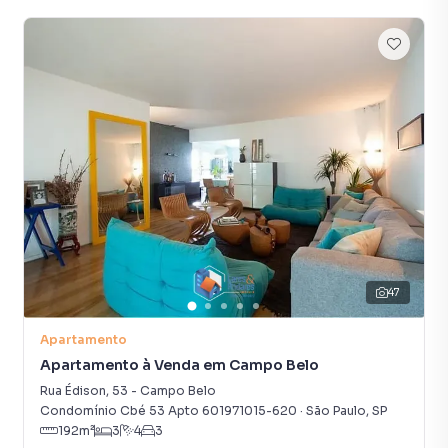
47
Apartamento
Apartamento à Venda em Campo Belo
Rua Édison
,
53
-
Campo Belo
Condomínio Cbé 53 Apto 601971015-620
·
São Paulo
,
SP
192
m²
3
4
3