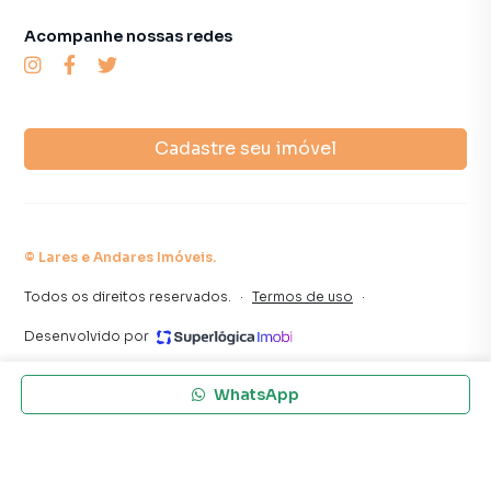
tendo como consequência uma maior chance de vender ou
Acompanhe nossas redes
alugar seu imóvel mais rápido. Contamos também com um
time de programadores, corretores treinados e uma
central de atendimento preparada para atender
proprietários e inquilinos.
Cadastre seu imóvel
©
Lares e Andares Imóveis
.
Todos os direitos reservados.
·
Termos de uso
·
Desenvolvido por
WhatsApp