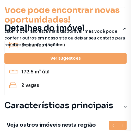
Você pode encontrar novas
oportunidades!
Detalhes do imóvel
Este imóvel não está mais disponível, mas você pode
conferir outros em nosso site ou deixar seu contato para
3
quartos
receber mais informações.
(3 suítes)
5
banheiros
Ver sugestões
172.6 m²
útil
2
vagas
Características principais
Veja outros imóveis nesta região