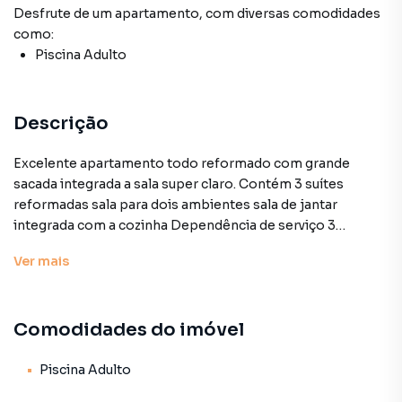
Desfrute de
um apartamento
, com diversas comodidades
como:
Piscina Adulto
Descrição
Excelente apartamento todo reformado com grande
sacada integrada a sala super claro. Contém 3 suítes
reformadas sala para dois ambientes sala de jantar
integrada com a cozinha Dependência de serviço 3
garagens. Área de lazer com piscina. Venha conhecer este
Ver
mais
imóvel localizado numa das melhores ruas da região. Preço
e disponibilidade do imóvel sujeitos a alteração sem aviso
prévio.
Comodidades do imóvel
Características:
• Piscina adulto
Piscina Adulto
• Status: Usado