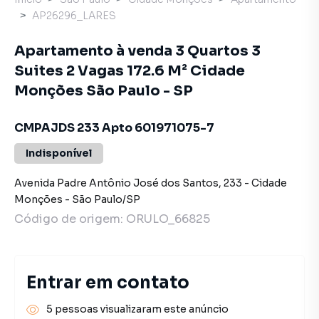
AP26296_LARES
Apartamento à venda 3 Quartos 3
Suites 2 Vagas 172.6 M² Cidade
Monções São Paulo - SP
CMPAJDS 233 Apto 601971075-7
Indisponível
Avenida Padre Antônio José dos Santos
,
233
-
Cidade
Monções
-
São Paulo
/
SP
Código de origem:
ORULO_66825
Entrar em contato
5 pessoas visualizaram este anúncio